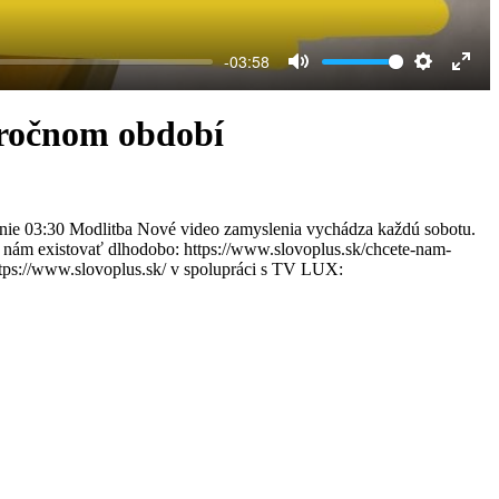
-03:58
Mute
Settings
Ente
full
ročnom období
enie 03:30 Modlitba Nové video zamyslenia vychádza každú sobotu.
 nám existovať dlhodobo: https://www.slovoplus.sk/chcete-nam-
ps://www.slovoplus.sk/ v spolupráci s TV LUX: