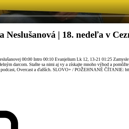
eslušanová | 18. nedeľa v Cez
eslušanovej 00:00 Intro 00:10 Evanjelium Lk 12, 13-21 01:25 Zamysl
lným darcom. Staňte sa nimi aj vy a získajte mnoho výhod a pomôžte
pple podcast, Overcast a ďalších. SLOVO+ / POŽEHNANÉ ČÍTANIE: htt