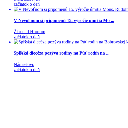
začiatok o deň
V Nevoľnom si pripomenú 15. výročie úmrtia Mo ...
Žiar nad Hronom
začiatok o deň
Spišská diecéza pozýva rodiny na Púť rodín na ...
Námestovo
začiatok o deň