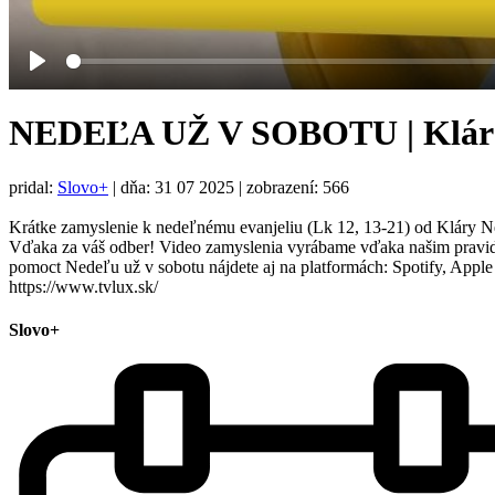
Play
NEDEĽA UŽ V SOBOTU | Klára N
pridal:
Slovo+
|
dňa: 31 07 2025
| zobrazení: 566
Krátke zamyslenie k nedeľnému evanjeliu (Lk 12, 13-21) od Kláry N
Vďaka za váš odber! Video zamyslenia vyrábame vďaka našim pravide
pomoct Nedeľu už v sobotu nájdete aj na platformách: Spotify, A
https://www.tvlux.sk/
Slovo+