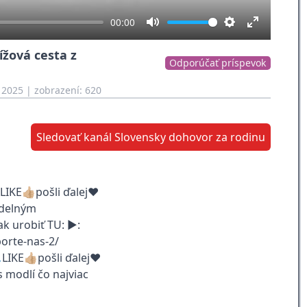
00:00
Mute
Settings
Enter
žová cesta z
fullscreen
Odporúčať príspevok
 2025
| zobrazení: 620
Sledovať kanál Slovensky dohovor za rodinu
IKE👍🏼pošli ďalej❤️
idelným
k urobiť TU: ▶:
orte-nas-2/
IKE👍🏼pošli ďalej❤️
modlí čo najviac