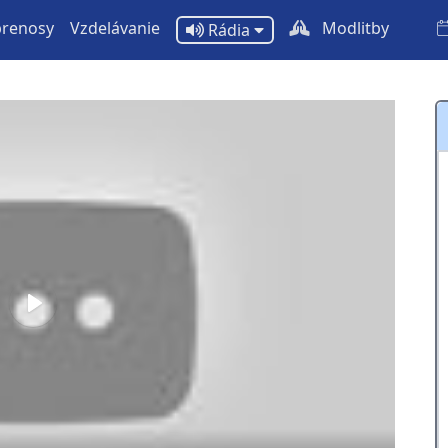
prenosy
Vzdelávanie
Modlitby
Rádia
Play