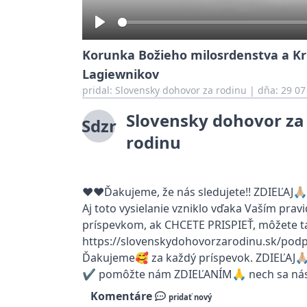
Play
Korunka Božieho milosrdenstva a Krí
Lagiewnikov
pridal:
Slovensky dohovor za rodinu
|
dňa: 29 07
Slovensky dohovor za
Sdzr
rodinu
❤️❤️Ďakujeme, že nás sledujete!! ZDIEĽAJ🙏🏼L
Aj toto vysielanie vzniklo vďaka Vaším prav
príspevkom, ak CHCETE PRISPIEŤ, môžete ta
https://slovenskydohovorzarodinu.sk/podp
Ďakujeme🥰 za každý príspevok. ZDIEĽAJ🙏🏼L
✔️ pomôžte nám ZDIEĽANÍM🙏 nech sa nás 
Komentáre
pridať nový