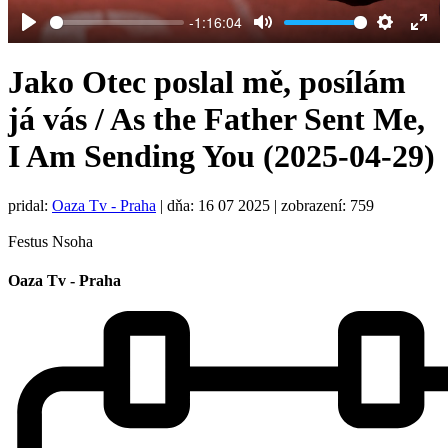
-1:16:04
Play
Mute
Settings
Ent
full
Jako Otec poslal mě, posílám
já vás / As the Father Sent Me,
I Am Sending You (2025-04-29)
pridal:
Oaza Tv - Praha
|
dňa: 16 07 2025
| zobrazení: 759
Festus Nsoha
Oaza Tv - Praha