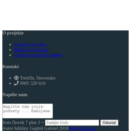
O projekte
Založiť svoj blog
Pridať novú akciu
Ochrana osobných údajov
Kontakt
Trenčín, Slovensko
0905 320 616
Napíšte nám
Som človek 7 plus 3 =
Odoslať
Autor šablóny Gajdoš Gabriel 2018
Hlas Cirkvi.sk