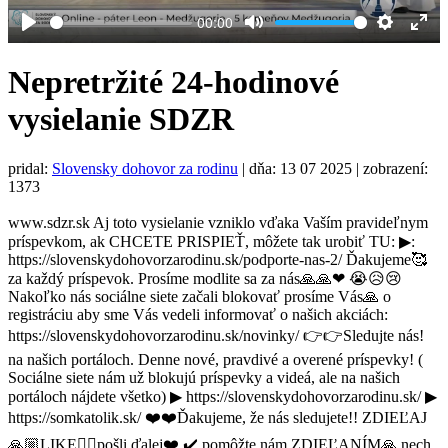
00:00
Play
Mute
Settings
Ent
full
Nepretržité 24-hodinové
vysielanie SDZR
pridal:
Slovensky dohovor za rodinu
|
dňa: 13 07 2025
| zobrazení:
1373
www.sdzr.sk Aj toto vysielanie vzniklo vďaka Vaším pravideľnym
príspevkom, ak CHCETE PRISPIEŤ, môžete tak urobiť TU: ▶:
https://slovenskydohovorzarodinu.sk/podporte-nas-2/ Ďakujeme🥰
za každý príspevok. Prosíme modlite sa za nás🙏🙏❤ 😭😥😢
Nakoľko nás sociálne siete začali blokovať prosíme Vás🙏 o
registráciu aby sme Vás vedeli informovať o našich akciách:
https://slovenskydohovorzarodinu.sk/novinky/ 👉👉Sledujte nás!
na našich portáloch. Denne nové, pravdivé a overené príspevky! (
Sociálne siete nám už blokujú príspevky a videá, ale na našich
portáloch nájdete všetko) ▶ https://slovenskydohovorzarodinu.sk/ ▶
https://somkatolik.sk/ ❤️❤️Ďakujeme, že nás sledujete!! ZDIEĽAJ
🙏🏼LIKE👍🏼pošli ďalej❤️ ✔️ pomôžte nám ZDIEĽANÍM🙏 nech