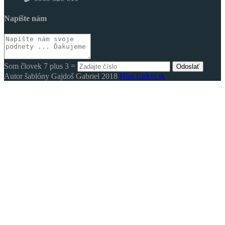
Napíšte nám
Som človek 7 plus 3 =
Odoslať
Autor šablóny Gajdoš Gabriel 2018
Hlas Cirkvi.sk