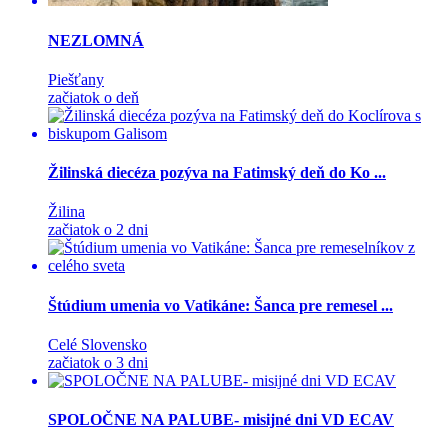
NEZLOMNÁ
Piešťany
začiatok o deň
Žilinská diecéza pozýva na Fatimský deň do Ko ...
Žilina
začiatok o 2 dni
Štúdium umenia vo Vatikáne: Šanca pre remesel ...
Celé Slovensko
začiatok o 3 dni
SPOLOČNE NA PALUBE- misijné dni VD ECAV