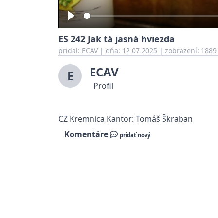
Play
ES 242 Jak tá jasná hviezda
pridal:
ECAV
|
dňa: 12 07 2025
| zobrazení: 1889
ECAV
E
Profil
CZ Kremnica Kantor: Tomáš Škraban
Komentáre
pridať nový