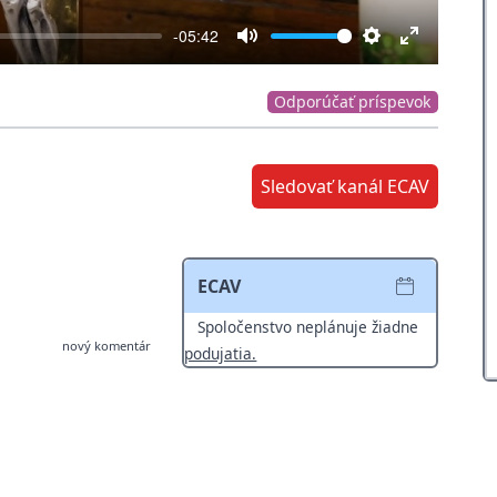
-05:42
Mute
Settings
Enter
fullscreen
Odporúčať príspevok
Sledovať kanál ECAV
ECAV
Spoločenstvo neplánuje žiadne
nový komentár
podujatia.