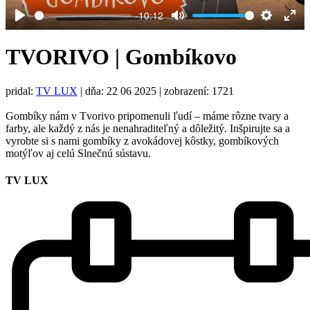
-10:12
Play
Mute
Settings
Ent
full
TVORIVO | Gombíkovo
pridal:
TV LUX
|
dňa: 22 06 2025
| zobrazení: 1721
Gombíky nám v Tvorivo pripomenuli ľudí – máme rôzne tvary a
farby, ale každý z nás je nenahraditeľný a dôležitý. Inšpirujte sa a
vyrobte si s nami gombíky z avokádovej kôstky, gombíkových
motýľov aj celú Slnečnú sústavu.
TV LUX