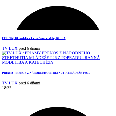
1
EFFETA | 18. nedeľa v Cezročnom období, ROK A
TV LUX
pred 6 dňami
PRIAMY PRENOS Z NÁRODNÉHO STRETNUTIA MLÁDEŽE P26...
TV LUX
pred 6 dňami
18:35
3