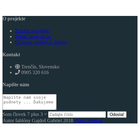
O projekte
Založiť svoj blog
Pridať novú akciu
Ochrana osobných údajov
Kontakt
Trenčín, Slovensko
0905 320 616
Napíšte nám
Som človek 7 plus 3 =
Odoslať
Autor šablóny Gajdoš Gabriel 2018
Hlas Cirkvi.sk