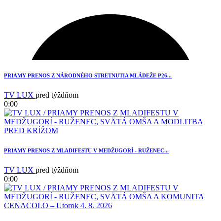
3
PRIAMY PRENOS Z NÁRODNÉHO STRETNUTIA MLÁDEŽE P26...
TV LUX
pred týždňom
0:00
PRIAMY PRENOS Z MLADIFESTU V MEDŽUGORÍ - RUŽENEC...
TV LUX
pred týždňom
0:00
2