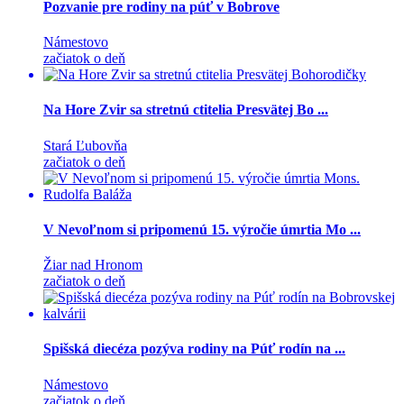
Pozvanie pre rodiny na púť v Bobrove
Námestovo
začiatok o deň
Na Hore Zvir sa stretnú ctitelia Presvätej Bo ...
Stará Ľubovňa
začiatok o deň
V Nevoľnom si pripomenú 15. výročie úmrtia Mo ...
Žiar nad Hronom
začiatok o deň
Spišská diecéza pozýva rodiny na Púť rodín na ...
Námestovo
začiatok o deň