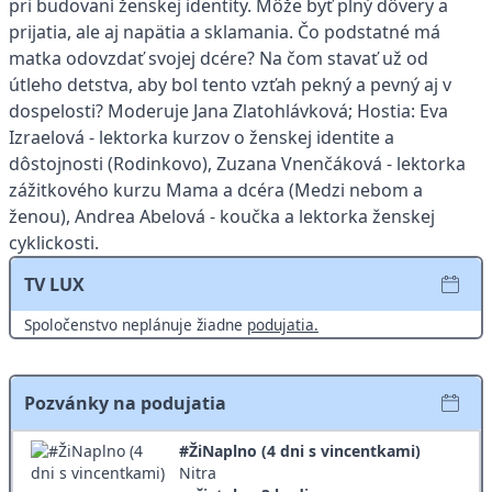
pri budovaní ženskej identity. Môže byť plný dôvery a
prijatia, ale aj napätia a sklamania. Čo podstatné má
matka odovzdať svojej dcére? Na čom stavať už od
útleho detstva, aby bol tento vzťah pekný a pevný aj v
dospelosti? Moderuje Jana Zlatohlávková; Hostia: Eva
Izraelová - lektorka kurzov o ženskej identite a
dôstojnosti (Rodinkovo), Zuzana Vnenčáková - lektorka
zážitkového kurzu Mama a dcéra (Medzi nebom a
ženou), Andrea Abelová - koučka a lektorka ženskej
cyklickosti.
TV LUX
Spoločenstvo neplánuje žiadne
podujatia.
Pozvánky na podujatia
#ŽiNaplno (4 dni s vincentkami)
Nitra