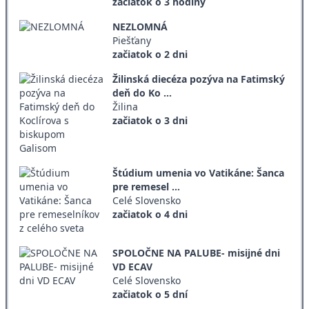
začiatok o 3 hodiny
NEZLOMNÁ
Piešťany
začiatok o 2 dni
Žilinská diecéza pozýva na Fatimský
deň do Ko ...
Žilina
začiatok o 3 dni
Štúdium umenia vo Vatikáne: Šanca
pre remesel ...
Celé Slovensko
začiatok o 4 dni
SPOLOČNE NA PALUBE- misijné dni
VD ECAV
Celé Slovensko
začiatok o 5 dní