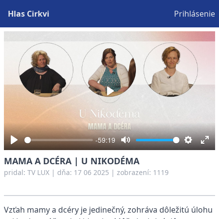
Hlas Cirkvi
Prihlásenie
Play
-59:19
Play
Mute
Settings
Ent
MAMA A DCÉRA | U NIKODÉMA
full
pridal:
TV LUX
|
dňa: 17 06 2025
| zobrazení: 1119
Vzťah mamy a dcéry je jedinečný, zohráva dôležitú úlohu