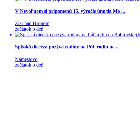
V Nevoľnom si pripomenú 15. výročie úmrtia Mo ...
Žiar nad Hronom
začiatok o deň
Spišská diecéza pozýva rodiny na Púť rodín na ...
Námestovo
začiatok o deň