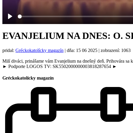
Play
EVANJELIUM NA DNES: O. SL
pridal:
Gréckokatolícky magazín
|
dňa: 15 06 2025
| zobrazení: 1063
Milí diváci, prinášame vám Evanjelium na dnešný deň. Prihovára sa 
► Podporte LOGOS TV: SK5502000000003818287654 ►
Gréckokatolícky magazín