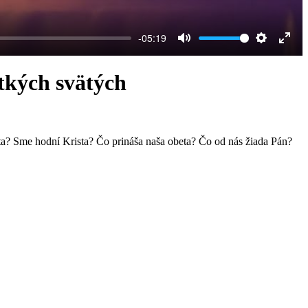
-05:19
Mute
Settings
Ente
full
ých svätých
ta? Sme hodní Krista? Čo prináša naša obeta? Čo od nás žiada Pán?