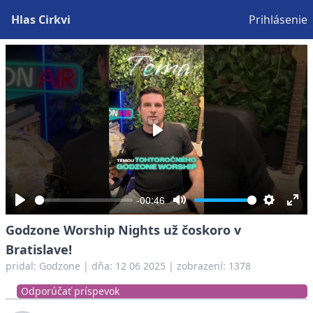
Hlas Cirkvi
Prihlásenie
Play
-00:46
Play
Mute
Settings
Ent
Godzone Worship Nights už čoskoro v
full
Bratislave!
pridal:
Godzone
|
dňa: 12 06 2025
| zobrazení: 1378
Odporúčať príspevok