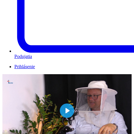
Podujatia
Prihlásenie
Play