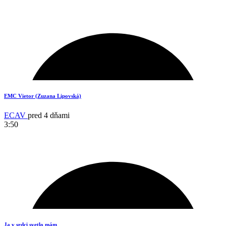
14
EMC Vietor (Zuzana Lipovská)
ECAV
pred 4 dňami
3:50
3
Ja v srdci svetlo mám