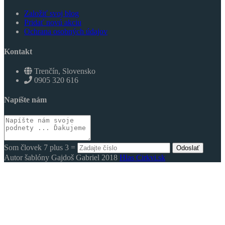
Založiť svoj blog
Pridať novú akciu
Ochrana osobných údajov
Kontakt
Trenčín, Slovensko
0905 320 616
Napíšte nám
Som človek 7 plus 3 =
Odoslať
Autor šablóny Gajdoš Gabriel 2018
Hlas Cirkvi.sk