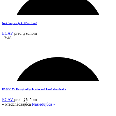
18
Náš Pán, on je kráľov Kráľ
ECAV
pred týždňom
13:48
3
PABECAV Pravý oddych, viac než letná dovolenka
ECAV
pred týždňom
« Predchádzajúca
Nasledujúca »