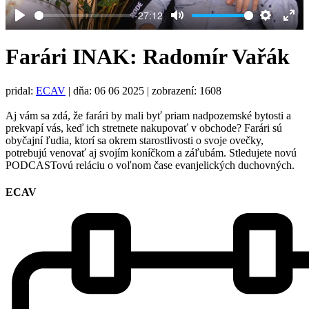
-27:12
Play
Mute
Settings
Ent
full
Farári INAK: Radomír Vařák
pridal:
ECAV
|
dňa: 06 06 2025
| zobrazení: 1608
Aj vám sa zdá, že farári by mali byť priam nadpozemské bytosti a
prekvapí vás, keď ich stretnete nakupovať v obchode? Farári sú
obyčajní ľudia, ktorí sa okrem starostlivosti o svoje ovečky,
potrebujú venovať aj svojím koníčkom a záľubám. Stledujete novú
PODCASTovú reláciu o voľnom čase evanjelických duchovných.
ECAV