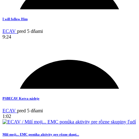
17
I will follow Him
ECAV
pred 5 dňami
9:24
1
PSBECAV Kotva nádeje
ECAV
pred 5 dňami
1:02
Milí moji... EMC ponúka aktivity pre rôzne skupi...