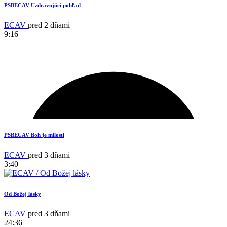
PSBECAV Uzdravujúci pohľad
ECAV
pred 2 dňami
9:16
13
PSBECAV Boh je milosti
ECAV
pred 3 dňami
3:40
Od Božej lásky
ECAV
pred 3 dňami
24:36