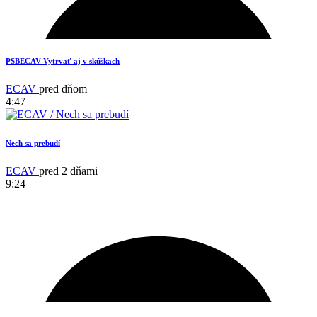
PSBECAV Vytrvať aj v skúškach
ECAV
pred dňom
4:47
Nech sa prebudí
ECAV
pred 2 dňami
9:24
15