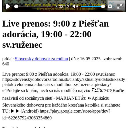
-8:33:12
Play
Mute
Settings
Ent
full
Live prenos: 9:00 z Piešťan
adorácia, 19:00 - 22:00
sv.ruženec
pridal:
Slovensky dohovor za rodinu
|
dňa: 16 05 2025
| zobrazení:
640
Live prenos: 9:00 z Piešťan adorácia, 19:00 - 22:00 sv.ruženec
https://slovenskydohovorzarodinu.sk/clanky/aktuality/udalosti/kazdy-
piatok-celodenna-adoracia-s-modlitbou-sv-ruzenca-piestany/
✅Pridajte sa k nám, nech sa nás modlí čo najviac 🥰🥰👉👉Buďte
nezávislí od sociálnych sietí - MARIANET👍: ⏩️Aplikáciu
Slovenského dohovoru pre každého kresťana katolíka si stiahnete
TU: ▶️ ▶️ (Android) https://play.google.com/store/apps/dev?
id=6226579243063354869