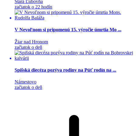
Stará Ľubovňa
začiatok o 22 hodín
V Nevoľnom si pripomenú 15. výročie úmrtia Mo ...
Žiar nad Hronom
začiatok o deň
Spišská diecéza pozýva rodiny na Púť rodín na ...
Námestovo
začiatok o deň