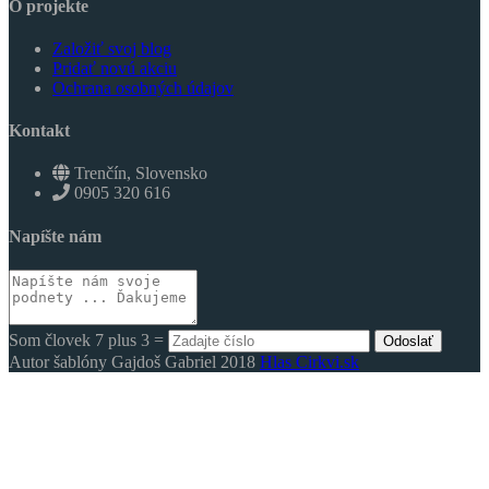
O projekte
Založiť svoj blog
Pridať novú akciu
Ochrana osobných údajov
Kontakt
Trenčín, Slovensko
0905 320 616
Napíšte nám
Som človek 7 plus 3 =
Odoslať
Autor šablóny Gajdoš Gabriel 2018
Hlas Cirkvi.sk