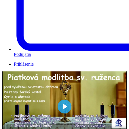
Podujatia
Prihlásenie
Play