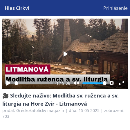
Hlas Cirkvi
Prihlásenie
Play
-1:19:36
Play
Mute
Settings
Ent
🎥 Sledujte naživo: Modlitba sv. ruženca a sv.
full
liturgia na Hore Zvir - Litmanová
pridal:
Gréckokatolícky magazín
|
dňa: 15 05 2025
| zobrazení:
703