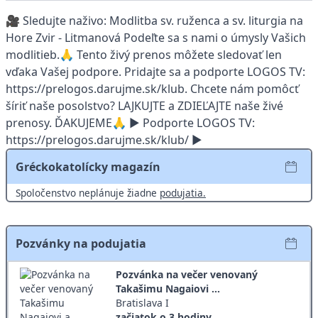
🎥 Sledujte naživo: Modlitba sv. ruženca a sv. liturgia na
Hore Zvir - Litmanová Podeľte sa s nami o úmysly Vašich
modlitieb.🙏 Tento živý prenos môžete sledovať len
vďaka Vašej podpore. Pridajte sa a podporte LOGOS TV:
https://prelogos.darujme.sk/klub. Chcete nám pomôcť
šíriť naše posolstvo? LAJKUJTE a ZDIEĽAJTE naše živé
prenosy. ĎAKUJEME🙏 ► Podporte LOGOS TV:
https://prelogos.darujme.sk/klub/ ►
Gréckokatolícky magazín
Spoločenstvo neplánuje žiadne
podujatia.
Pozvánky na podujatia
Pozvánka na večer venovaný
Takašimu Nagaiovi ...
Bratislava I
začiatok o 3 hodiny