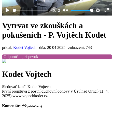
-40:12
Play
Mute
Settings
Ent
full
Vytrvat ve zkouškách a
pokušeních - P. Vojtěch Kodet
pridal:
Kodet Vojtech
|
dňa: 20 04 2025
| zobrazení: 743
Odporúčať príspevok
Kodet Vojtech
Sledovať kanál Kodet Vojtech
První promluva z postní duchovní obnovy v Ústí nad Orlicí (11. 4.
2025) www.vojtechkodet.cz.
Komentáre
pridať nový