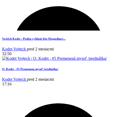
7
Vojtěch Kodet : Poslán vyhlásit léto Hospodinov...
Kodet Vojtech
pred 2 mesiacmi
32:50
O. Kodet - #5 Premenená myseľ /prednáška/
Kodet Vojtech
pred 2 mesiacmi
17:16
6