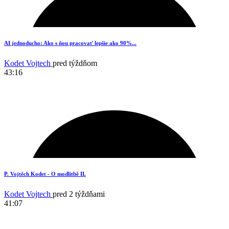
AI jednoducho: Ako s ňou pracovať lepšie ako 90%...
Kodet Vojtech
pred týždňom
43:16
18
P. Vojtěch Kodet - O modlitbě II.
Kodet Vojtech
pred 2 týždňami
41:07