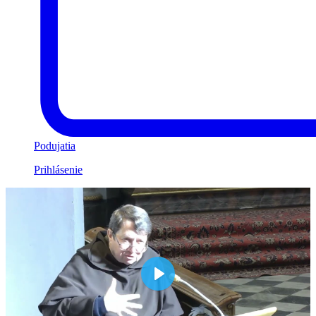
Podujatia
Prihlásenie
Play