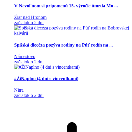
V Nevoľnom si pripomenú 15. výročie úmrtia Mo ...
Žiar nad Hronom
začiatok o 2 dni
Spišská diecéza pozýva rodiny na Púť rodín na ...
Námestovo
začiatok o 2 dni
#ŽiNaplno (4 dni s vincentkami)
Nitra
začiatok o 2 dni