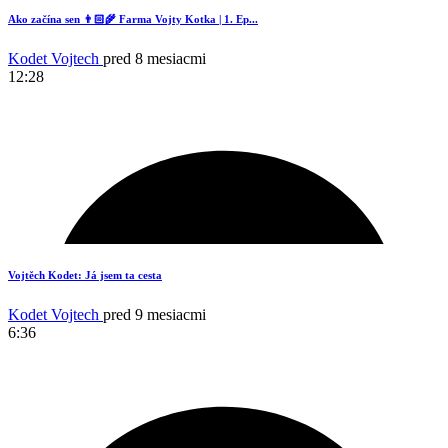
Ako začína sen 👨🏻‍🌾 Farma Vojty Kotka | 1. Ep...
Kodet Vojtech
pred 8 mesiacmi
12:28
18
Vojtěch Kodet: Já jsem ta cesta
Kodet Vojtech
pred 9 mesiacmi
6:36