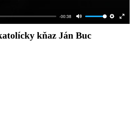
-00:38
Mute
Settings
Ente
full
atolícky kňaz Ján Buc