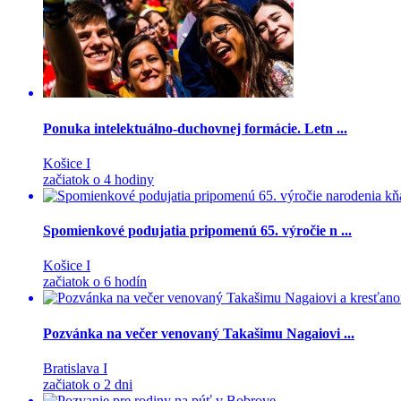
Ponuka intelektuálno-duchovnej formácie. Letn ...
Košice I
začiatok o 4 hodiny
Spomienkové podujatia pripomenú 65. výročie n ...
Košice I
začiatok o 6 hodín
Pozvánka na večer venovaný Takašimu Nagaiovi ...
Bratislava I
začiatok o 2 dni