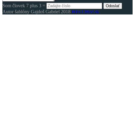
Som človek 7 plus 3 =
Odoslať
Autor šablóny Gajdoš Gabriel 2018
Hlas Cirkvi.sk