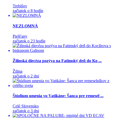
Trebišov
začiatok o 8 hodín
NEZLOMNÁ
Piešťany
začiatok o 23 hodín
Žilinská diecéza pozýva na Fatimský deň do Ko ...
Žilina
začiatok o 2 dni
Štúdium umenia vo Vatikáne: Šanca pre remesel ...
Celé Slovensko
začiatok o 3 dni