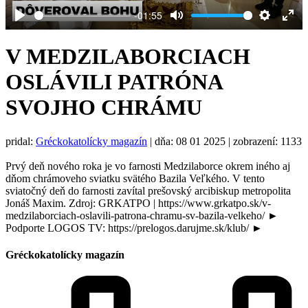
-01:55
Play
Mute
Settings
Ent
full
V MEDZILABORCIACH
OSLÁVILI PATRÓNA
SVOJHO CHRÁMU
pridal:
Gréckokatolícky magazín
|
dňa: 08 01 2025
| zobrazení: 1133
Prvý deň nového roka je vo farnosti Medzilaborce okrem iného aj
dňom chrámoveho sviatku svätého Bazila Veľkého. V tento
sviatočný deň do farnosti zavítal prešovský arcibiskup metropolita
Jonáš Maxim. Zdroj: GRKATPO | https://www.grkatpo.sk/v-
medzilaborciach-oslavili-patrona-chramu-sv-bazila-velkeho/ ►
Podporte LOGOS TV: https://prelogos.darujme.sk/klub/ ►
Gréckokatolícky magazín