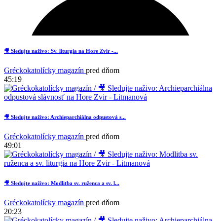
1
🎥 Sledujte naživo: Sv. liturgia na Hore Zvir -...
Gréckokatolícky magazín
pred dňom
45:19
🎥 Sledujte naživo: Archieparchiálna odpustová s...
Gréckokatolícky magazín
pred dňom
49:01
1
🎥 Sledujte naživo: Modlitba sv. ruženca a sv. l...
Gréckokatolícky magazín
pred dňom
20:23