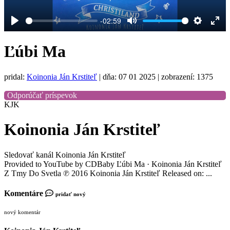
-02:59
Play
Mute
Settings
Ent
full
Ľúbi Ma
pridal:
Koinonia Ján Krstiteľ
|
dňa: 07 01 2025
| zobrazení: 1375
Odporúčať príspevok
KJK
Koinonia Ján Krstiteľ
Sledovať kanál Koinonia Ján Krstiteľ
Provided to YouTube by CDBaby Ľúbi Ma · Koinonia Ján Krstiteľ
Z Tmy Do Svetla ℗ 2016 Koinonia Ján Krstiteľ Released on: ...
Komentáre
pridať nový
nový komentár