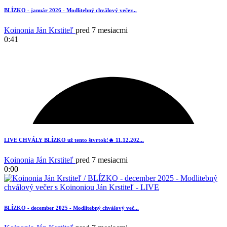
BLÍZKO - január 2026 - Modlitebný chválový večer...
Koinonia Ján Krstiteľ
pred 7 mesiacmi
0:41
1
LIVE CHVÁLY BLÍZKO už tento štvrtok!🔥 11.12.202...
Koinonia Ján Krstiteľ
pred 7 mesiacmi
0:00
BLÍZKO - december 2025 - Modlitebný chválový več...