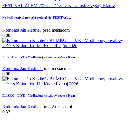
Najlepší festival pre celú rodinu! ☀️ | FESTIVAL...
Koinonia Ján Krstiteľ
pred mesiacom
0:00
BLÍZKO - LIVE - Modlitebný chválový večer s Koin...
Koinonia Ján Krstiteľ
pred mesiacom
0:00
BLÍZKO - LIVE - Modlitebný chválový večer s Koin...
Koinonia Ján Krstiteľ
pred 2 mesiacmi
0:33