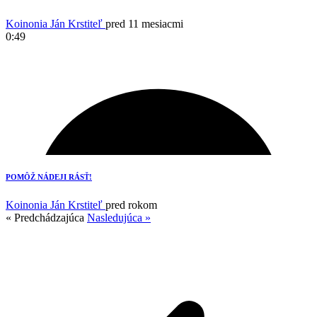
Koinonia Ján Krstiteľ
pred 11 mesiacmi
0:49
POMÔŽ NÁDEJI RÁSŤ!
Koinonia Ján Krstiteľ
pred rokom
« Predchádzajúca
Nasledujúca »