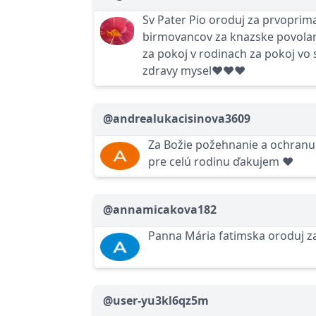
Sv Pater Pio oroduj za prvoprima
birmovancov za knazske povola
za pokoj v rodinach za pokoj vo
zdravy mysel❤❤❤
@andrealukacisinova3609
Za Božie požehnanie a ochranu
pre celú rodinu ďakujem ❤
@annamicakova182
Panna Mária fatimska oroduj za
@user-yu3kl6qz5m