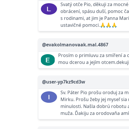
Svatý otče Pio, děkuji za mocné
obrácení, spásu duší, pomoc č
s rodinami, at jim je Panna Ma
ustavičné pomoci.🙏🙏🙏
@evakolmanovaak.mal.4867
Prosím o primluvu za smíření a 
mou dcerou a jejím otcem.dekuj
@user-yp7kz9cd3w
Sv. Páter Pio prošu oroduj za 
Mirku. Prošu žeby jej myseľ sia
minulosti. Našla dobrú robotu
muža. Ďakiju za orodovaňa amí