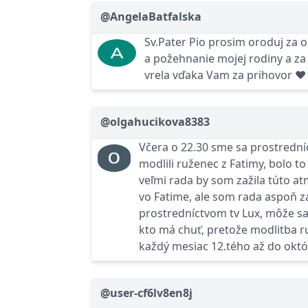
@AngelaBatfalska
Sv.Pater Pio prosim oroduj za o
a požehnanie mojej rodiny a za
vrela vďaka Vam za prihovor ❤🧚
@olgahucikova8383
Včera o 22.30 sme sa prostrední
modlili ruženec z Fatimy, bolo t
veľmi rada by som zažila túto a
vo Fatime, ale som rada aspoň z
prostredníctvom tv Lux, môže sa
kto má chuť, pretože modlitba 
každý mesiac 12.tého až do okt
@user-cf6lv8en8j