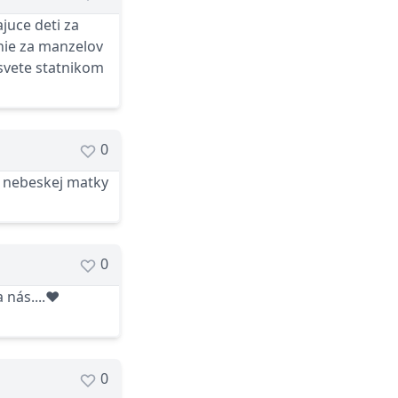
juce deti za
nie za manzelov
 svete statnikom
0
 nebeskej matky
0
 nás....❤
0