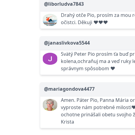
@liborludva7843
Drahý otče Pio, prosím za mou r
očistci. Děkuji ❤❤❤
@janaslivkova5544
Svätý Peter Pio prosím ťa buď pr
kolena,ochraňuj ma a veď ruky l
správnym spôsobom ❤
@mariagondova4477
Amen. Páter Pio, Panna Mária o
vyproste nám potrebné milosti
ochotne prinášali obetu svojho ž
Krista