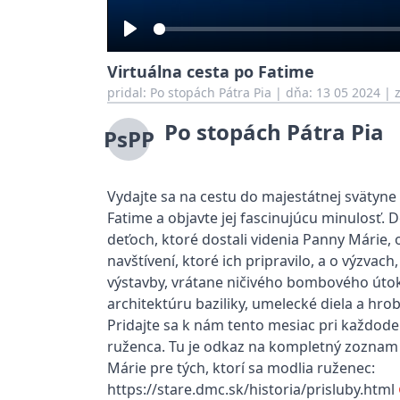
Play
Virtuálna cesta po Fatime
pridal:
Po stopách Pátra Pia
|
dňa: 13 05 2024
| z
Po stopách Pátra Pia
PsPP
Vydajte sa na cestu do majestátnej svätyne
Fatime a objavte jej fascinujúcu minulosť. D
deťoch, ktoré dostali videnia Panny Márie,
navštívení, ktoré ich pripravilo, a o výzvach
výstavby, vrátane ničivého bombového úto
architektúru baziliky, umelecké diela a hrob
Pridajte sa k nám tento mesiac pri každod
ruženca. Tu je odkaz na kompletný zoznam
Márie pre tých, ktorí sa modlia ruženec:
https://stare.dmc.sk/historia/prisluby.htm