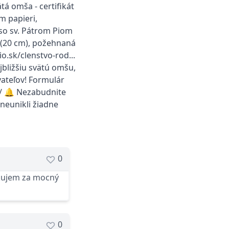
á omša - certifikát
m papieri,
o sv. Pátrom Piom
a (20 cm), požehnaná
o.sk/clenstvo-rod...
bližšiu svätú omšu,
ateľov! Formulár
l/ 🔔 Nezabudnite
neunikli žiadne
0
akujem za mocný
0