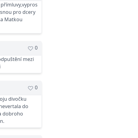
 přímluvy,vypros
asnou pro dcery
ria Matkou
0
odpuštění mezi
i
0
moju divočku
 nevertala do
 a dobroho
n.