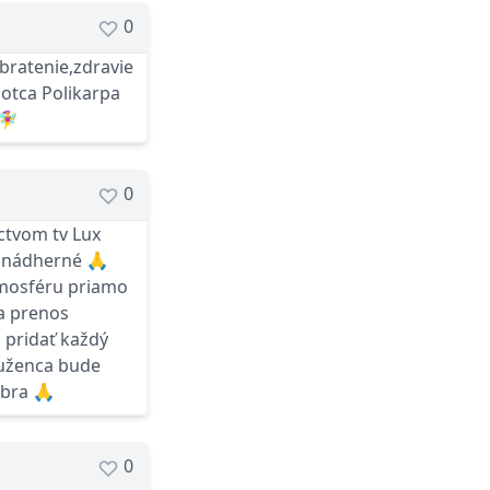
0
bratenie,zdravie
 otca Polikarpa
‍♀️
0
ctvom tv Lux
o nádherné 🙏
tmosféru priamo
a prenos
 pridať každý
ruženca bude
óbra 🙏
0