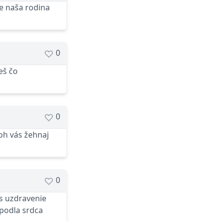
je naša rodina
0
eš čo
0
oh vás žehnaj
0
os uzdravenie
podla srdca