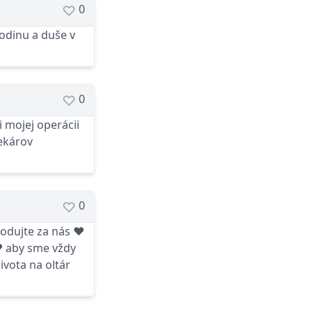
0
odinu a duše v
0
i mojej operácii
ekárov
0
rodujte za nás ❤
❤ aby sme vždy
ivota na oltár