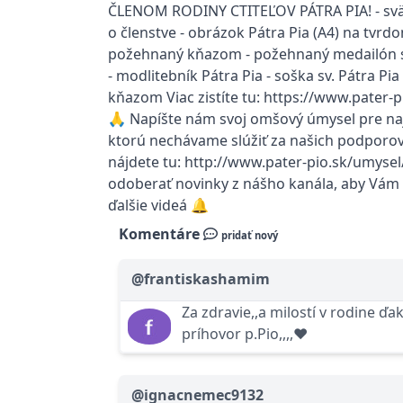
ČLENOM RODINY CTITEĽOV PÁTRA PIA! - svät
o členstve - obrázok Pátra Pia (A4) na tvrdo
požehnaný kňazom - požehnaný medailón s
- modlitebník Pátra Pia - soška sv. Pátra Pi
kňazom Viac zistíte tu: https://www.pater-pi
🙏 Napíšte nám svoj omšový úmysel pre naj
ktorú nechávame slúžiť za našich podporov
nájdete tu: http://www.pater-pio.sk/umyse
odoberať novinky z nášho kanála, aby Vám 
ďalšie videá 🔔
Komentáre
pridať nový
@frantiskashamim
Za zdravie,,a milostí v rodine ď
príhovor p.Pio,,,,❤
@ignacnemec9132