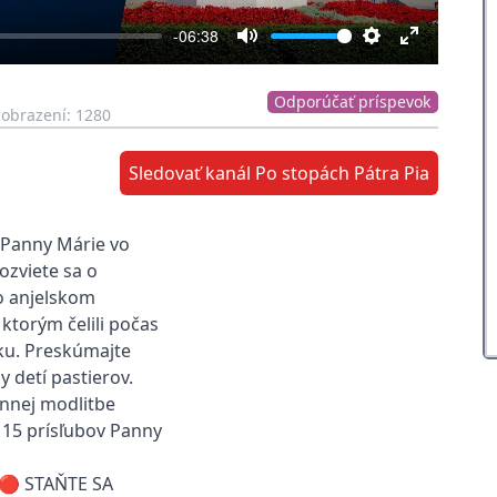
-06:38
Mute
Settings
Enter
fullscreen
Odporúčať príspevok
obrazení: 1280
Sledovať kanál Po stopách Pátra Pia
 Panny Márie vo
ozviete sa o
 o anjelskom
, ktorým čelili počas
ku. Preskúmajte
y detí pastierov.
ennej modlitbe
 15 prísľubov Panny
l 🔴 STAŇTE SA