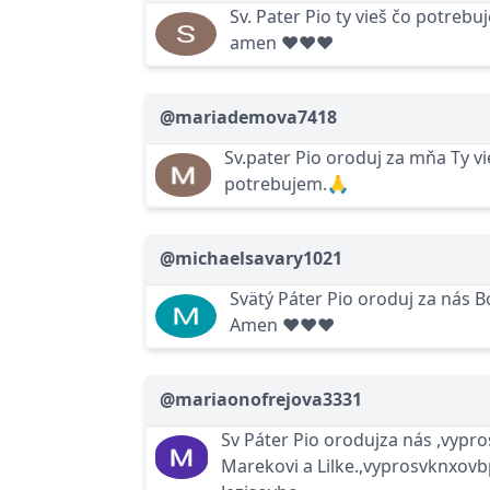
Sv. Pater Pio ty vieš čo potrebu
amen ❤❤❤
@mariademova7418
Sv.pater Pio oroduj za mňa Ty vi
potrebujem.🙏
@michaelsavary1021
Svätý Páter Pio oroduj za nás B
Amen ❤❤❤
@mariaonofrejova3331
Sv Páter Pio orodujza nás ,vypr
Marekovi a Lilke.,vyprosvknxovb