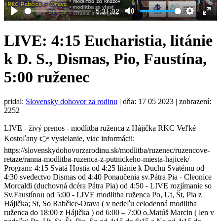
-5:31:02
Play
Mute
Settings
Ent
full
LIVE: 4:15 Eucharistia, litánie
k D. S., Dismas, Pio, Faustína,
5:00 ruženec
pridal:
Slovensky dohovor za rodinu
|
dňa: 17 05 2023
| zobrazení:
2252
LIVE - živý prenos - modlitba ruženca z Hájička RKC Veľké
Kostoľany 👉 vysielanie, viac informácii:
https://slovenskydohovorzarodinu.sk/modlitba/ruzenec/ruzencove-
retaze/ranna-modlitba-ruzenca-z-putnickeho-miesta-hajicek/
Program: 4:15 Svätá Hostia od 4:25 litánie k Duchu Svätému od
4:30 svedectvo Dismas od 4:40 Ponaučenia sv.Pátra Pia - Cleonice
Morcaldi (duchovná dcéra Pátra Pia) od 4:50 - LIVE rozjímanie so
Sv.Faustínou od 5:00 - LIVE modlitba ruženca Po, Ut, Št, Pia z
Hájička; St, So Rabčice-Orava ( v nedeľu celodenná modlitba
ruženca do 18:00 z Hájička ) od 6:00 – 7:00 o.Matúš Marcin ( len v