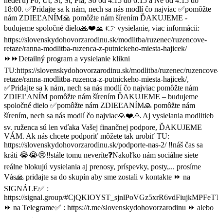
nedeľu) Po, Ut, St, Št, Pia, So od 4:15 do 6:15 a Ne od 4:15 do
18:00. ✅Pridajte sa k nám, nech sa nás modlí čo najviac ✅pomôžte
nám ZDIEĽANÍM🙏 pomôžte nám šírením ĎAKUJEME -
budujeme spoločné dielo🙏❤️🙏 👉 vysielanie, viac informácii:
https://slovenskydohovorzarodinu.sk/modlitba/ruzenec/ruzencove-
retaze/ranna-modlitba-ruzenca-z-putnickeho-miesta-hajicek/
⏩⏩Detailný program a vysielanie klikni
TU:https://slovenskydohovorzarodinu.sk/modlitba/ruzenec/ruzencove
retaze/ranna-modlitba-ruzenca-z-putnickeho-miesta-hajicek/,
✅Pridajte sa k nám, nech sa nás modlí čo najviac pomôžte nám
ZDIEĽANÍM pomôžte nám šírením ĎAKUJEME – budujeme
spoločné dielo️ ✅pomôžte nám ZDIEĽANÍM🙏 pomôžte nám
šírením, nech sa nás modlí čo najviac🙏❤️🙏 Aj vysielania modlitieb
sv. ruženca sú len vďaka Vašej finančnej podpore, ĎAKUJEME
VÁM. Ak nás chcete podporiť môžete tak urobiť TU:
https://slovenskydohovorzarodinu.sk/podporte-nas-2/ ‼️náš čas sa
kráti 😭😭😢‼️stále tomu neveríte❓Nakoľko nám sociálne siete
reálne blokujú vysielania aj prenosy, príspevky, posty,... prosíme
Vás🙏 pridajte sa do skupín aby sme zostali v kontakte ⏩ na
SIGNÁLE✅ :
https://signal.group/#CjQKIOYST_sjnlPoVGz5xrR6vdFiujkM
⏩ na Telegrame✅ : https://t.me/slovenskydohovorzarodinu ⏩ alebo