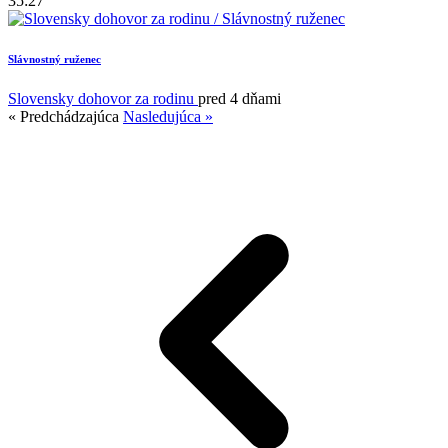
35:27
Slávnostný ruženec
Slovensky dohovor za rodinu
pred 4 dňami
« Predchádzajúca
Nasledujúca »
1