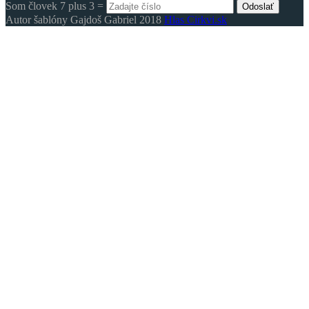
Som človek 7 plus 3 =
Odoslať
Autor šablóny Gajdoš Gabriel 2018
Hlas Cirkvi.sk