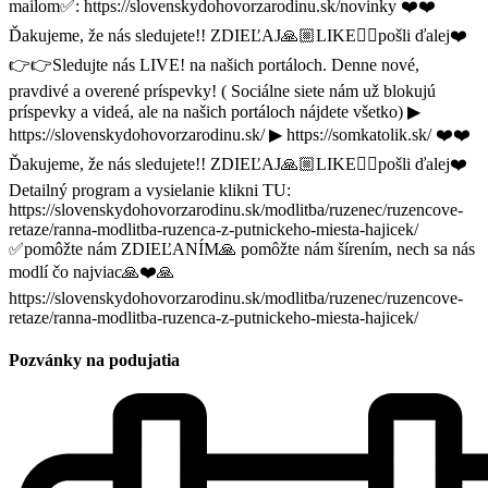
mailom✅: https://slovenskydohovorzarodinu.sk/novinky ❤️❤️
Ďakujeme, že nás sledujete!! ZDIEĽAJ🙏🏼LIKE👍🏼pošli ďalej❤️
👉👉Sledujte nás LIVE! na našich portáloch. Denne nové,
pravdivé a overené príspevky! ( Sociálne siete nám už blokujú
príspevky a videá, ale na našich portáloch nájdete všetko) ▶
https://slovenskydohovorzarodinu.sk/ ▶ https://somkatolik.sk/ ❤️❤️
Ďakujeme, že nás sledujete!! ZDIEĽAJ🙏🏼LIKE👍🏼pošli ďalej❤️
Detailný program a vysielanie klikni TU:
https://slovenskydohovorzarodinu.sk/modlitba/ruzenec/ruzencove-
retaze/ranna-modlitba-ruzenca-z-putnickeho-miesta-hajicek/
✅pomôžte nám ZDIEĽANÍM🙏 pomôžte nám šírením, nech sa nás
modlí čo najviac🙏❤️🙏
https://slovenskydohovorzarodinu.sk/modlitba/ruzenec/ruzencove-
retaze/ranna-modlitba-ruzenca-z-putnickeho-miesta-hajicek/
Pozvánky na podujatia