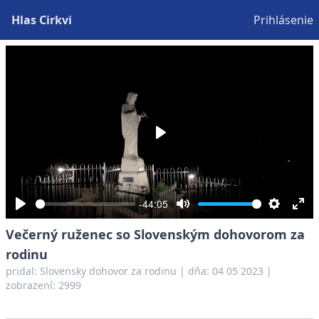
Hlas Cirkvi
Prihlásenie
Play
-44:05
Play
Mute
Settings
Ent
Večerný ruženec so Slovenským dohovorom za
full
rodinu
pridal:
Slovensky dohovor za rodinu
|
dňa: 04 05 2023
|
zobrazení: 2999