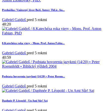
Prednáška: Vnútorný život Boží. Autor: ThLic. An...
Gabriel Gajdoš
pred 5 rokmi
48:20
8.Katechéza roka viery - Mons. Prof. Anton Fabia...
6
Gabriel Gajdoš
pred 5 rokmi
40:59
Podstata hovorenia jazykmi (14/20) • Peter Roenn...
Gabriel Gajdoš
pred 5 rokmi
Daphnée P. Léopold - Un Ami Sûr! Saj
Gabriel Gajdoš
pred 5 rokmi