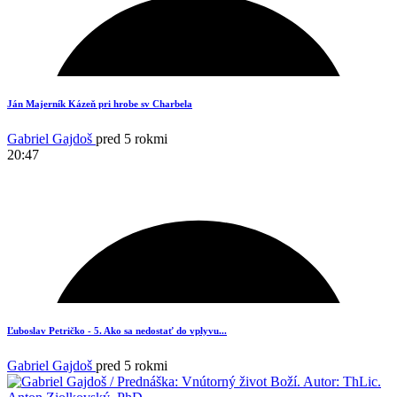
1
Ján Majerník Kázeň pri hrobe sv Charbela
Gabriel Gajdoš
pred 5 rokmi
20:47
1
Ľuboslav Petričko - 5. Ako sa nedostať do vplyvu...
Gabriel Gajdoš
pred 5 rokmi