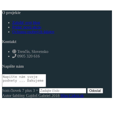
O projekte
Založiť svoj blog
Pridať novú akciu
Ochrana osobných údajov
Kontakt
Trenčín, Slovensko
0905 320 616
Napíšte nám
Som človek 7 plus 3 =
Odoslať
Autor šablóny Gajdoš Gabriel 2018
Hlas Cirkvi.sk