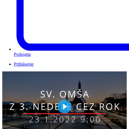
Podujatia
Prihlásenie
Play