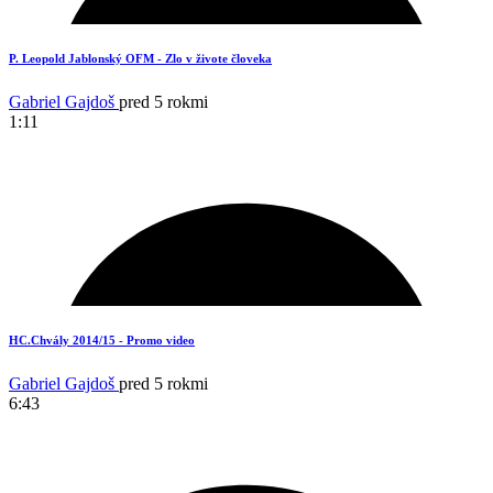
P. Leopold Jablonský OFM - Zlo v živote človeka
Gabriel Gajdoš
pred 5 rokmi
1:11
3
HC.Chvály 2014/15 - Promo video
Gabriel Gajdoš
pred 5 rokmi
6:43