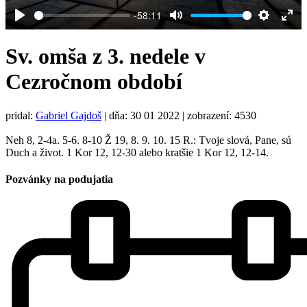
-58:11
Play
Mute
Settings
Ent
full
Sv. omša z 3. nedele v
Cezročnom období
pridal:
Gabriel Gajdoš
|
dňa: 30 01 2022
| zobrazení: 4530
Neh 8, 2-4a. 5-6. 8-10 Ž 19, 8. 9. 10. 15 R.: Tvoje slová, Pane, sú
Duch a život. 1 Kor 12, 12-30 alebo kratšie 1 Kor 12, 12-14.
Pozvánky na podujatia