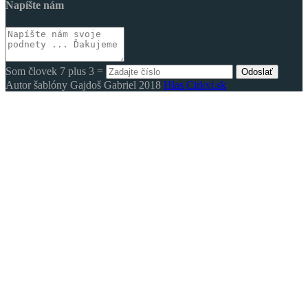
Napíšte nám
Som človek 7 plus 3 =
Odoslať
Autor šablóny Gajdoš Gabriel 2018
Hlas Cirkvi.sk