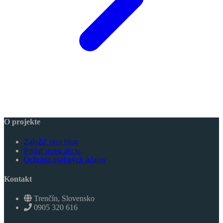
O projekte
Založiť svoj blog
Pridať novú akciu
Ochrana osobných údajov
Kontakt
Trenčín, Slovensko
0905 320 616