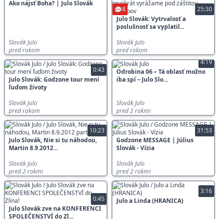
Ako nájsť Boha? | Julo Slovák
8
25:30
Julo Slovák: Vytrvalosť a
poslušnosť sa vyplatil...
Slovák Julo
Slovák Julo
pred rokom
pred rokom
4:19
0:43
Odrobina 06 – Tá oblasť možno
Julo Slovák: Godzone tour mení
iba spí – Julo Slo...
ľuďom životy
Slovák Julo
Slovák Julo
pred rokom
pred 2 rokmi
10:23
31:53
Julo Slovák, Nie si tu náhodou,
Godzone MESSAGE | Július
Martin 8.9.2012...
Slovák - Vízia
Slovák Julo
Slovák Julo
pred 2 rokmi
pred 2 rokmi
3:16
0:45
Julo a Linda (HRANICA)
Julo Slovák zve na KONFERENCI
SPOLEČENSTVÍ do Zl...