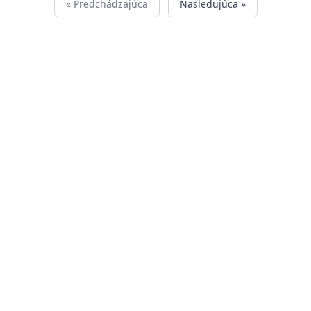
« Predchádzajúca
Nasledujúca »