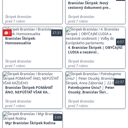
Branislav Škripek: Nový
cestovný dokument pre...
Škripek Branislav
Škripek Branislav
pred 7 rokmi
pred 7 rokmi
3
37:31
Branislav Škripek:
0:57
Homosexualita
4. Branislav Škripek | OBYČAJNÍ
ĽUDIA a nezávisl...
Škripek Branislav
Škripek Branislav
pred 7 rokmi
pred 7 rokmi
22:37
Branislav Škripek POMÁHAŤ
Potrebujeme Úniu? │ Peter
ÁNO, NEPÚŠTAŤ VŠAK KA...
Osuský, Branislav Škri...
Škripek Branislav
Škripek Branislav
pred 7 rokmi
pred 7 rokmi
3:09
Mgr Branislav Škripek Rodina