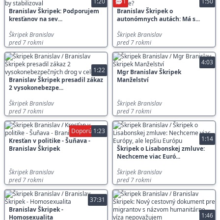
1:20
1
1:50
Branislav Škripek: Podporujem
Branislav Škripek o
kresťanov na sev...
autonómnych autách: Má s...
Škripek Branislav
Škripek Branislav
pred 7 rokmi
pred 7 rokmi
4:03
1:22
Mgr Branislav Škripek
Branislav Škripek presadil zákaz
Manželství
2 vysokonebezpe...
Škripek Branislav
Škripek Branislav
pred 7 rokmi
pred 7 rokmi
Doporúčené
1:23
1:14
Kresťan v politike - Šuňava -
Branislav Škripek
Škripek o Lisabonskej zmluve:
Nechceme viac Euró...
Škripek Branislav
Škripek Branislav
pred 7 rokmi
pred 7 rokmi
37:31
Branislav Škripek -
1:46
Homosexualita