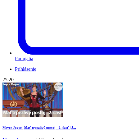
Podujatia
Prihlásenie
25:20
Meyer Joyce | Mať trpezlivý postoj - 2. časť | J...