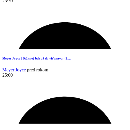
23:30
Meyer Joyce | Bež svoj beh až do víťazstva - 2....
Meyer Joyce
pred rokom
25:00