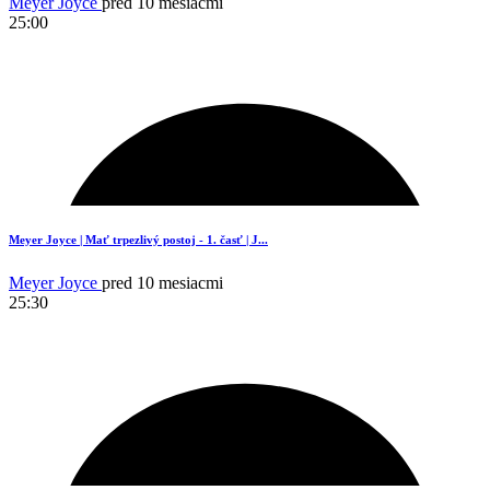
Meyer Joyce
pred 10 mesiacmi
25:00
Meyer Joyce | Mať trpezlivý postoj - 1. časť | J...
Meyer Joyce
pred 10 mesiacmi
25:30