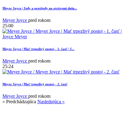
Meyer Joyce | Jedy a protijedy na otrávenú dušu...
Meyer Joyce
pred rokom
25:00
3
Meyer Joyce | Mať trpezlivý postoj - 1. časť | J...
Meyer Joyce
pred rokom
25:24
Meyer Joyce | Mať trpezlivý postoj - 2. časť
Meyer Joyce
pred rokom
« Predchádzajúca
Nasledujúca »