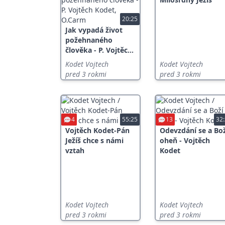
20:25
Jak vypadá život
požehnaného
člověka - P. Vojtěc...
Kodet Vojtech
Kodet Vojtech
pred 3 rokmi
pred 3 rokmi
4
55:25
13
32
Vojtěch Kodet-Pán
Odevzdání se a Bož
Ježíš chce s námi
oheň - Vojtěch
vztah
Kodet
Kodet Vojtech
Kodet Vojtech
pred 3 rokmi
pred 3 rokmi