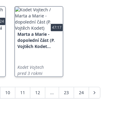
:24
47:17
i
Marta a Marie -
dopolední část (P.
Vojtěch Kodet...
Kodet Vojtech
pred 3 rokmi
10
11
12
...
23
24