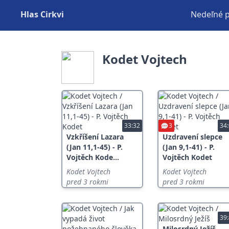
Hlas Cirkvi
Nedeľné 
Kodet Vojtech
33:32
3
34
Vzkříšení Lazara
Uzdravení slepce
(Jan 11,1-45) - P.
(Jan 9,1-41) - P.
Vojtěch Kode...
Vojtěch Kodet
Kodet Vojtech
Kodet Vojtech
pred 3 rokmi
pred 3 rokmi
39
Milosrdný Ježíš