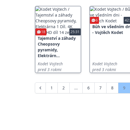
6
42
Bůh ve všedním dn
18
25:31
- Vojtěch Kodet
Tajemství a záhady
Cheopsovy
pyramidy,
Elektrárn...
Kodet Vojtech
Kodet Vojtech
pred 3 rokmi
pred 3 rokmi
1
2
...
6
7
8
9