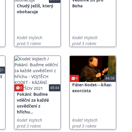
Chudý Ježíš, který
Boha
obohacuje
Kodet Vojtech
Kodet Vojtech
pred 3 rokmi
pred 3 rokmi
:21
í
9
44:38
Páter-Kodet---kňaz-
6
48:44
exorcista
Pokání: Buďme
vděční za každé
usvědčení z
hříchu...
Kodet Vojtech
Kodet Vojtech
pred 3 rokmi
pred 3 rokmi