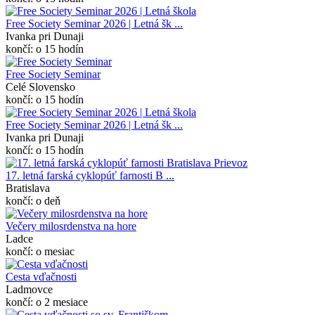
Free Society Seminar 2026 | Letná šk ...
Ivanka pri Dunaji
končí: o 15 hodín
Free Society Seminar
Celé Slovensko
končí: o 15 hodín
Free Society Seminar 2026 | Letná šk ...
Ivanka pri Dunaji
končí: o 15 hodín
17. letná farská cyklopúť farnosti B ...
Bratislava
končí: o deň
Večery milosrdenstva na hore
Ladce
končí: o mesiac
Cesta vďačnosti
Ladmovce
končí: o 2 mesiace