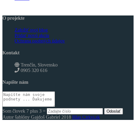
O projekte
Založiť svoj blog
Pridať novú akciu
Ochrana osobných údajov
Kontakt
Trenčín, Slovensko
0905 320 616
Napíšte nám
Som človek 7 plus 3 =
Odoslať
Autor šablóny Gajdoš Gabriel 2018
Hlas Cirkvi.sk