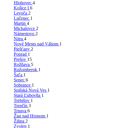
Hlohovec
4
Košice I
6
Levoča
2
Lučenec
1
Martin
4
Michalovce
2
Námestovo
2
Nitra
4
Nové Mesto nad Váhom
1
Piešťany
2
Poprad
1
Prešov
15
Rožňava
5
Ružomberok
1
Šaľa
1
Senec
6
Sobrance
1
Spišská Nová Ves
1
Stará Ľubovňa
1
Trebišov
1
Trenčín
3
Trnava
6
Žiar nad Hronom
1
Žilina
2
Zvolen
1