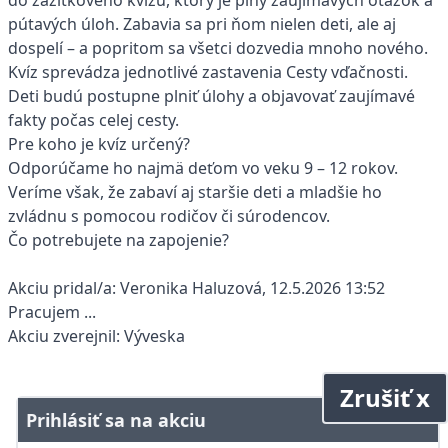
do zážitkového kvízu, ktorý je plný zaujímavých otázok a
pútavých úloh. Zabavia sa pri ňom nielen deti, ale aj
dospelí – a popritom sa všetci dozvedia mnoho nového.
Kvíz sprevádza jednotlivé zastavenia Cesty vďačnosti.
Deti budú postupne plniť úlohy a objavovať zaujímavé
fakty počas celej cesty.
Pre koho je kvíz určený?
Odporúčame ho najmä deťom vo veku 9 – 12 rokov.
Veríme však, že zabaví aj staršie deti a mladšie ho
zvládnu s pomocou rodičov či súrodencov.
Čo potrebujete na zapojenie?
Akciu pridal/a: Veronika Haluzová, 12.5.2026 13:52
Pracujem ...
Akciu zverejnil: Výveska
Zrušiť x
Prihlásiť sa na akciu