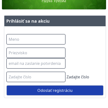
Prihlásiť sa na akciu
Zadajte číslo
Odoslať registráciu