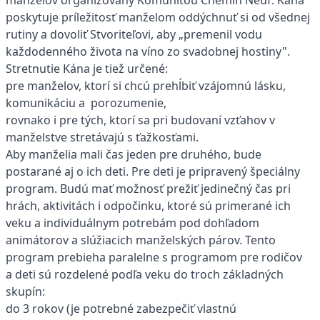
manželov organizovaný Komunitou Chemin Neuf. Kána
poskytuje príležitosť manželom oddýchnuť si od všednej
rutiny a dovoliť Stvoriteľovi, aby „premenil vodu
každodenného života na víno zo svadobnej hostiny".
Stretnutie Kána je tiež určené:
pre manželov, ktorí si chcú prehĺbiť vzájomnú lásku,
komunikáciu a porozumenie,
rovnako i pre tých, ktorí sa pri budovaní vzťahov v
manželstve stretávajú s ťažkosťami.
Aby manželia mali čas jeden pre druhého, bude
postarané aj o ich deti. Pre deti je pripravený špeciálny
program. Budú mať možnosť prežiť jedinečný čas pri
hrách, aktivitách i odpočinku, ktoré sú primerané ich
veku a individuálnym potrebám pod dohľadom
animátorov a slúžiacich manželských párov. Tento
program prebieha paralelne s programom pre rodičov
a deti sú rozdelené podľa veku do troch základných
skupín:
do 3 rokov (je potrebné zabezpečiť vlastnú