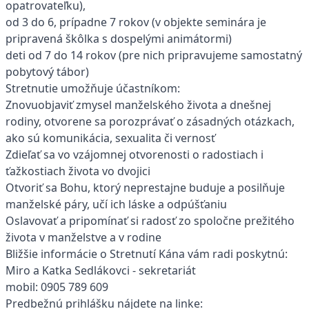
opatrovateľku),
od 3 do 6, prípadne 7 rokov (v objekte seminára je
pripravená škôlka s dospelými animátormi)
deti od 7 do 14 rokov (pre nich pripravujeme samostatný
pobytový tábor)
Stretnutie umožňuje účastníkom:
Znovuobjaviť zmysel manželského života a dnešnej
rodiny, otvorene sa porozprávať o zásadných otázkach,
ako sú komunikácia, sexualita či vernosť
Zdieľať sa vo vzájomnej otvorenosti o radostiach i
ťažkostiach života vo dvojici
Otvoriť sa Bohu, ktorý neprestajne buduje a posilňuje
manželské páry, učí ich láske a odpúšťaniu
Oslavovať a pripomínať si radosť zo spoločne prežitého
života v manželstve a v rodine
Bližšie informácie o Stretnutí Kána vám radi poskytnú:
Miro a Katka Sedlákovci - sekretariát
mobil: 0905 789 609
Predbežnú prihlášku nájdete na linke: