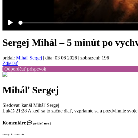
Play
Sergej Mihál – 5 minút po vych
pridal:
Miháľ Sergej
|
dňa: 03 06 2026
| zobrazení: 196
Zdieľať
Odporúčať príspevok
Miháľ Sergej
Sledovať kanál Miháľ Sergej
Lukáš 21:28 A keď sa to začne diať, vzpriamte sa a pozdvihnite svoje h
Komentáre
pridať nový
nový komentár