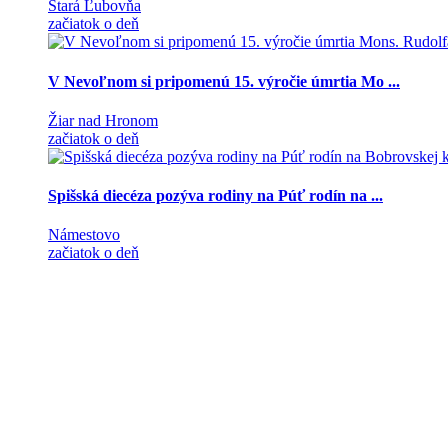
Stará Ľubovňa
začiatok o deň
V Nevoľnom si pripomenú 15. výročie úmrtia Mo ...
Žiar nad Hronom
začiatok o deň
Spišská diecéza pozýva rodiny na Púť rodín na ...
Námestovo
začiatok o deň