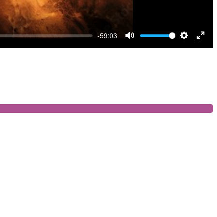
-59:03
Mute
Settings
Ente
full