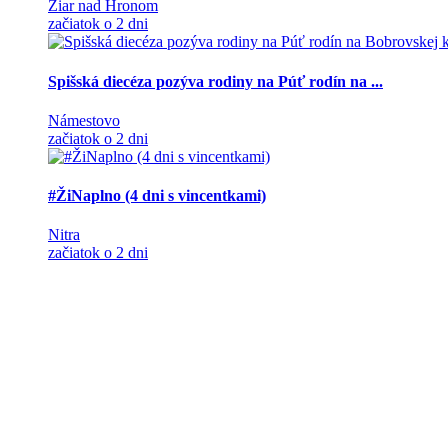
Žiar nad Hronom
začiatok o 2 dni
Spišská diecéza pozýva rodiny na Púť rodín na ...
Námestovo
začiatok o 2 dni
#ŽiNaplno (4 dni s vincentkami)
Nitra
začiatok o 2 dni