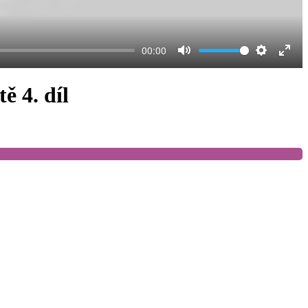
00:00
Mute
Settings
Ente
full
 4. díl