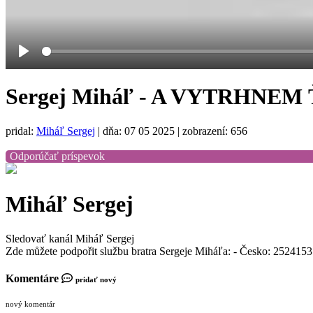
Play
Sergej Miháľ - A VYTRHNEM Ť
pridal:
Miháľ Sergej
|
dňa: 07 05 2025
| zobrazení: 656
Odporúčať príspevok
Miháľ Sergej
Sledovať kanál Miháľ Sergej
Zde můžete podpořit službu bratra Sergeje Miháľa: - Česko: 2524153
Komentáre
pridať nový
nový komentár