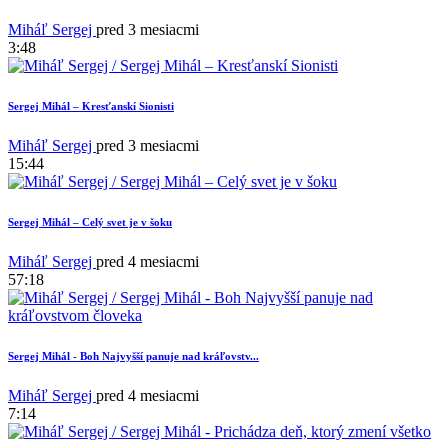
Miháľ Sergej
pred 3 mesiacmi
3:48
Sergej Mihál – Kresťanskí Sionisti
Miháľ Sergej
pred 3 mesiacmi
15:44
Sergej Mihál – Celý svet je v šoku
Miháľ Sergej
pred 4 mesiacmi
57:18
Sergej Mihál - Boh Najvyšší panuje nad kráľovstv...
Miháľ Sergej
pred 4 mesiacmi
7:14