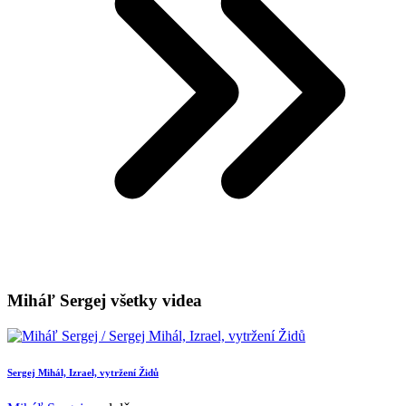
Miháľ Sergej všetky videa
Sergej Mihál, Izrael, vytržení Židů