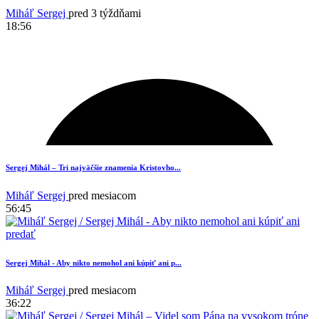
Miháľ Sergej
pred 3 týždňami
18:56
Sergej Mihál – Tri najväčšie znamenia Kristovho...
Miháľ Sergej
pred mesiacom
56:45
Sergej Mihál - Aby nikto nemohol ani kúpiť ani p...
Miháľ Sergej
pred mesiacom
36:22