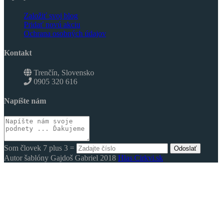
Založiť svoj blog
Pridať novú akciu
Ochrana osobných údajov
Kontakt
Trenčín, Slovensko
0905 320 616
Napíšte nám
Som človek 7 plus 3 =
Odoslať
Autor šablóny Gajdoš Gabriel 2018
Hlas Cirkvi.sk