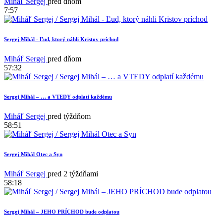
Miháľ Sergej
pred dňom
7:57
Sergej Mihál - Ľud, ktorý náhli Kristov príchod
Miháľ Sergej
pred dňom
57:32
Sergej Mihál – … a VTEDY odplatí každému
Miháľ Sergej
pred týždňom
58:51
Sergej Mihál Otec a Syn
Miháľ Sergej
pred 2 týždňami
58:18
Sergej Mihál – JEHO PRÍCHOD bude odplatou