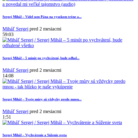
1
Sergej Mihál – Videl som Pána na vysokom tróne a...
Miháľ Sergej
pred 2 mesiacmi
59:03
Sergej Mihál – 5 minút po vychvátení, bude odhal...
Miháľ Sergej
pred 2 mesiacmi
14:08
Sergej Mihál – Tvoje múry sú vždycky predo mnou...
Miháľ Sergej
pred 2 mesiacmi
1:51
Sergej Mihál – Vychvátenie a Súženie sveta