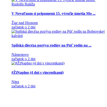
V Nevoľnom si pripomenú 15. výročie úmrtia Mo ...
Žiar nad Hronom
začiatok o 2 dni
Spišská diecéza pozýva rodiny na Púť rodín na ...
Námestovo
začiatok o 2 dni
#ŽiNaplno (4 dni s vincentkami)
Nitra
začiatok o 2 dni