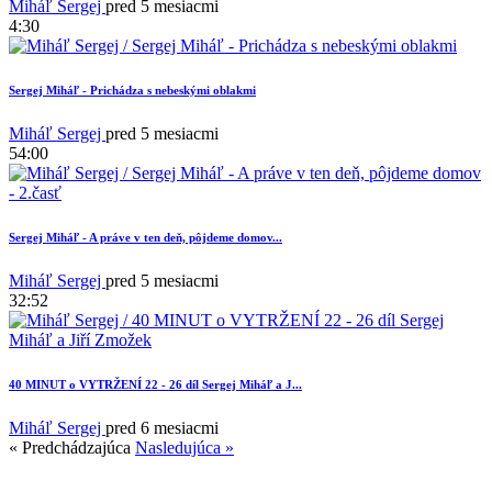
Miháľ Sergej
pred 5 mesiacmi
4:30
Sergej Miháľ - Prichádza s nebeskými oblakmi
4
Miháľ Sergej
pred 5 mesiacmi
54:00
Sergej Miháľ - A práve v ten deň, pôjdeme domov...
Miháľ Sergej
pred 5 mesiacmi
32:52
40 MINUT o VYTRŽENÍ 22 - 26 díl Sergej Miháľ a J...
Miháľ Sergej
pred 6 mesiacmi
« Predchádzajúca
Nasledujúca »