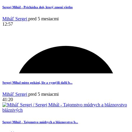
Sergej Mihál - Prichádza deň, ktorý zmení všetko
Miháľ Sergej
pred 5 mesiacmi
12:57
Sergej Míhal místo pokání, lže a vymýšlí další b...
Miháľ Sergej
pred 5 mesiacmi
41:20
Sergej Mihál - Tajomstvo múdrych a bláznovstvo b...