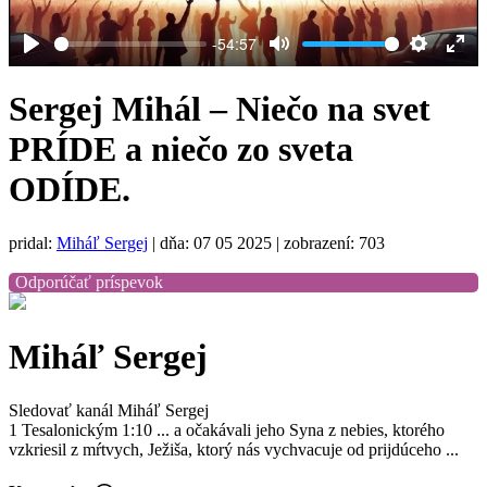
-54:57
Play
Mute
Settings
Ent
full
Sergej Mihál – Niečo na svet
PRÍDE a niečo zo sveta
ODÍDE.
pridal:
Miháľ Sergej
|
dňa: 07 05 2025
| zobrazení: 703
Odporúčať príspevok
Miháľ Sergej
Sledovať kanál Miháľ Sergej
1 Tesalonickým 1:10 ... a očakávali jeho Syna z nebies, ktorého
vzkriesil z mŕtvych, Ježiša, ktorý nás vychvacuje od prijdúceho ...