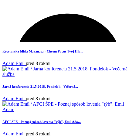
16
Krestanska Misia Maranata - Chcem Pocut Tvoj Hla...
Adam Emil
pred 8 rokmi
Jarná konferencia 21.5.2018, Pondelok - Večerná...
Adam Emil
pred 8 rokmi
AFCI ŠPE - Poznaj spôsob lovenia "rýb", Emil Ada...
3
Adam Emil
pred 8 rokmi