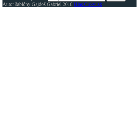
Autor šablóny Gajdoš Gabriel 2018
Hlas Cirkvi.sk