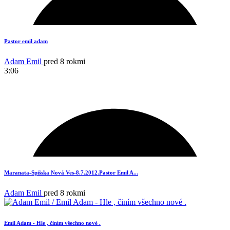
11
Pastor emil adam
Adam Emil
pred 8 rokmi
3:06
14
Maranata-Spišska Nová Ves-8.7.2012.Pastor Emil A...
Adam Emil
pred 8 rokmi
Emil Adam - Hle , činím všechno nové .