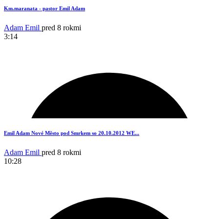
18
Km.maranata - pastor Emil Adam
Adam Emil
pred 8 rokmi
3:14
11
Emil Adam Nové Město pod Smrkem so 20.10.2012 WE...
Adam Emil
pred 8 rokmi
10:28