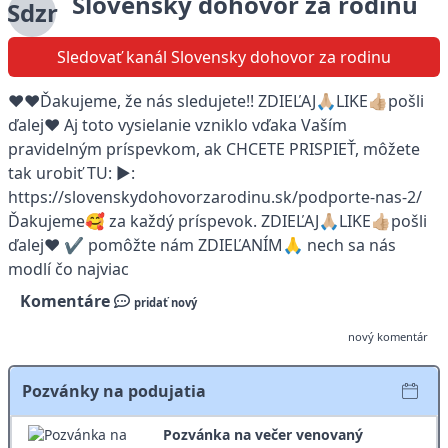
Slovensky dohovor za rodinu
Sdzr
Sledovať kanál Slovensky dohovor za rodinu
❤️❤️Ďakujeme, že nás sledujete!! ZDIEĽAJ🙏🏼LIKE👍🏼pošli
ďalej❤️ Aj toto vysielanie vzniklo vďaka Vaším
pravidelným príspevkom, ak CHCETE PRISPIEŤ, môžete
tak urobiť TU: ▶:
https://slovenskydohovorzarodinu.sk/podporte-nas-2/
Ďakujeme🥰 za každý príspevok. ZDIEĽAJ🙏🏼LIKE👍🏼pošli
ďalej❤️ ✔️ pomôžte nám ZDIEĽANÍM🙏 nech sa nás
modlí čo najviac
Komentáre
pridať nový
nový komentár
Pozvánky na podujatia
Pozvánka na večer venovaný