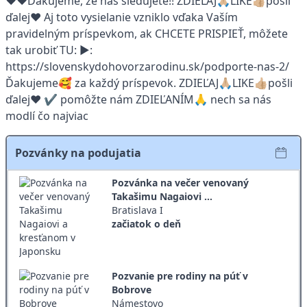
❤️❤️Ďakujeme, že nás sledujete!! ZDIEĽAJ🙏🏼LIKE👍🏼pošli
ďalej❤️ Aj toto vysielanie vzniklo vďaka Vaším
pravidelným príspevkom, ak CHCETE PRISPIEŤ, môžete
tak urobiť TU: ▶:
https://slovenskydohovorzarodinu.sk/podporte-nas-2/
Ďakujeme🥰 za každý príspevok. ZDIEĽAJ🙏🏼LIKE👍🏼pošli
ďalej❤️ ✔️ pomôžte nám ZDIEĽANÍM🙏 nech sa nás
modlí čo najviac
Pozvánky na podujatia
Pozvánka na večer venovaný
Takašimu Nagaiovi ...
Bratislava I
začiatok o deň
Pozvanie pre rodiny na púť v
Bobrove
Námestovo