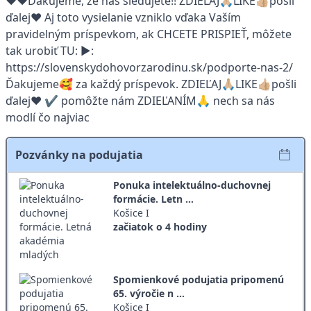
❤️❤️Ďakujeme, že nás sledujete!! ZDIEĽAJ🙏🏼LIKE👍🏼pošli
ďalej❤️ Aj toto vysielanie vzniklo vďaka Vaším
pravidelným príspevkom, ak CHCETE PRISPIEŤ, môžete
tak urobiť TU: ▶:
https://slovenskydohovorzarodinu.sk/podporte-nas-2/
Ďakujeme🥰 za každý príspevok. ZDIEĽAJ🙏🏼LIKE👍🏼pošli
ďalej❤️ ✔️ pomôžte nám ZDIEĽANÍM🙏 nech sa nás
modlí čo najviac
Pozvánky na podujatia
Ponuka intelektuálno-duchovnej
formácie. Letn ...
Košice I
začiatok o 4 hodiny
Spomienkové podujatia pripomenú
65. výročie n ...
Košice I