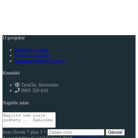
O projekte
Založiť svoj blog
Pridať novú akciu
Ochrana osobných údajov
Kontakt
Trenčín, Slovensko
0905 320 616
Napíšte nám
Som človek 7 plus 3 =
Odoslať