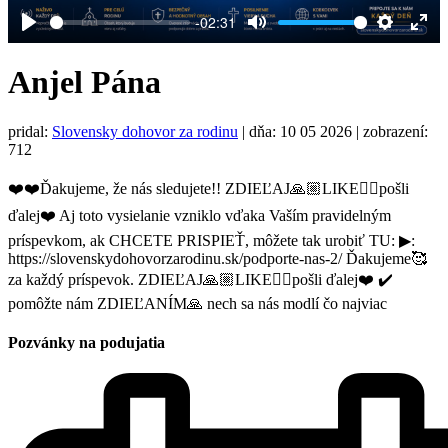
-02:31
Play
Mute
Settings
Ent
full
Anjel Pána
pridal:
Slovensky dohovor za rodinu
|
dňa: 10 05 2026
| zobrazení:
712
❤️❤️Ďakujeme, že nás sledujete!! ZDIEĽAJ🙏🏼LIKE👍🏼pošli
ďalej❤️ Aj toto vysielanie vzniklo vďaka Vaším pravidelným
príspevkom, ak CHCETE PRISPIEŤ, môžete tak urobiť TU: ▶:
https://slovenskydohovorzarodinu.sk/podporte-nas-2/ Ďakujeme🥰
za každý príspevok. ZDIEĽAJ🙏🏼LIKE👍🏼pošli ďalej❤️ ✔️
pomôžte nám ZDIEĽANÍM🙏 nech sa nás modlí čo najviac
Pozvánky na podujatia