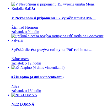
V Nevoľnom si pripomenú 15. výročie úmrtia Mo ...
Žiar nad Hronom
začiatok o 9 hodín
Spišská diecéza pozýva rodiny na Púť rodín na ...
Námestovo
začiatok o 12 hodín
#ŽiNaplno (4 dni s vincentkami)
Nitra
začiatok o 16 hodín
NEZLOMNÁ