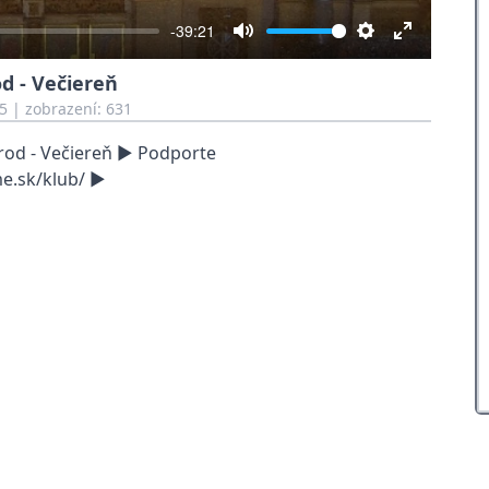
-39:21
Mute
Settings
Enter
d - Večiereň
fullscreen
5
| zobrazení: 631
od - Večiereň ► Podporte
e.sk/klub/ ►