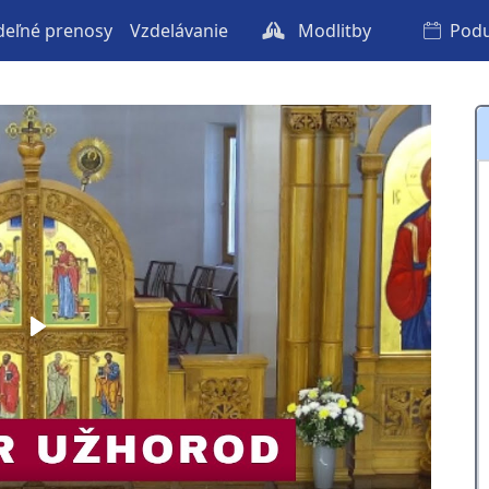
eľné prenosy
Vzdelávanie
Modlitby
Podu
Play