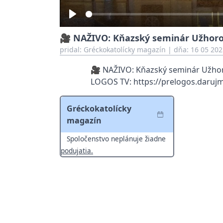
Play
🎥 NAŽIVO: Kňazský seminár Užhoro
pridal:
Gréckokatolícky magazín
|
dňa: 16 05 202
🎥 NAŽIVO: Kňazský seminár Užhor
LOGOS TV: https://prelogos.darujm
Gréckokatolícky
magazín
Spoločenstvo neplánuje žiadne
podujatia.