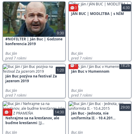
3
4:30
JÁN BUC | MODLITBA | s NÍM
0:30
#NOFILTER | Ján Buc | Godzone
konferencia 2019
Buc Ján
Buc Ján
pred 7 rokmi
pred 7 rokmi
1
18:26
1:20
Ján Buc v Humennom
Ján Buc pozýva na festival Za
jazerom 2019
Buc Ján
Buc Ján
pred 7 rokmi
pred 7 rokmi
29:00
1
14:30
Ján Buc - Jednota, nie
Nehrajme sa na kresťanov, ale
uniformita II. - 10.4.201...
buďme kresťanmi |J...
Buc Ján
Buc Ján