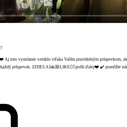
37
❤️ Aj toto vysielanie vzniklo vďaka Vaším pravidelným príspevkom,
za každý príspevok. ZDIEĽAJ🙏🏼LIKE👍🏼pošli ďalej❤️ ✔️ pomôžte 