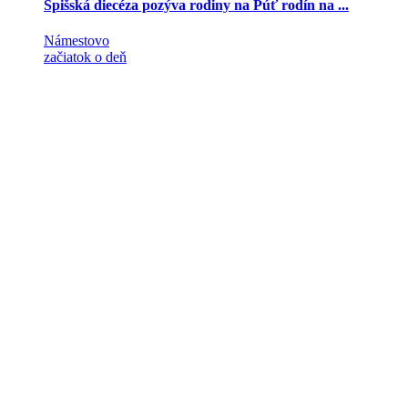
Spišská diecéza pozýva rodiny na Púť rodín na ...
Námestovo
začiatok o deň