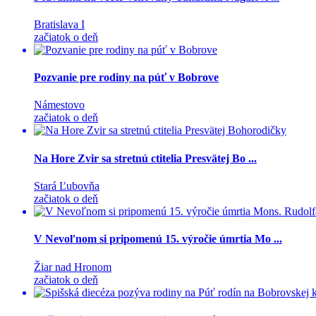
Bratislava I
začiatok o deň
Pozvanie pre rodiny na púť v Bobrove
Námestovo
začiatok o deň
Na Hore Zvir sa stretnú ctitelia Presvätej Bo ...
Stará Ľubovňa
začiatok o deň
V Nevoľnom si pripomenú 15. výročie úmrtia Mo ...
Žiar nad Hronom
začiatok o deň