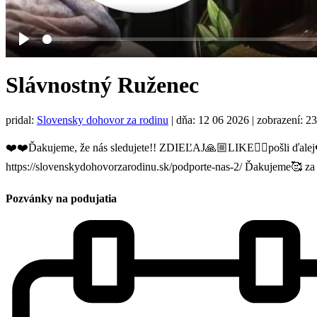
Play
Slávnostný Ruženec
pridal:
Slovensky dohovor za rodinu
|
dňa: 12 06 2026
| zobrazení: 2
❤️❤️Ďakujeme, že nás sledujete!! ZDIEĽAJ🙏🏼LIKE👍🏼pošli ďalej
https://slovenskydohovorzarodinu.sk/podporte-nas-2/ Ďakujeme🥰 
Pozvánky na podujatia