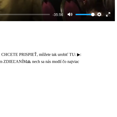
-35:56
Mute
Settings
Ente
full
 ak CHCETE PRISPIEŤ, môžete tak urobiť TU: ▶:
nám ZDIEĽANÍM🙏 nech sa nás modlí čo najviac