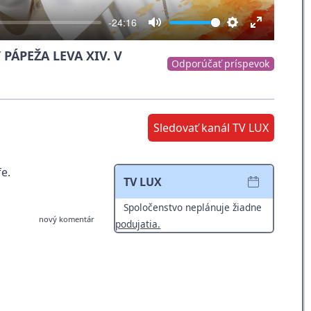
-24:16
Mute
Settings
Enter
PÁPEŽA LEVA XIV. V
fullscreen
Odporúčať príspevok
1
Sledovať kanál TV LUX
e.
TV LUX
Spoločenstvo neplánuje žiadne
nový komentár
podujatia.