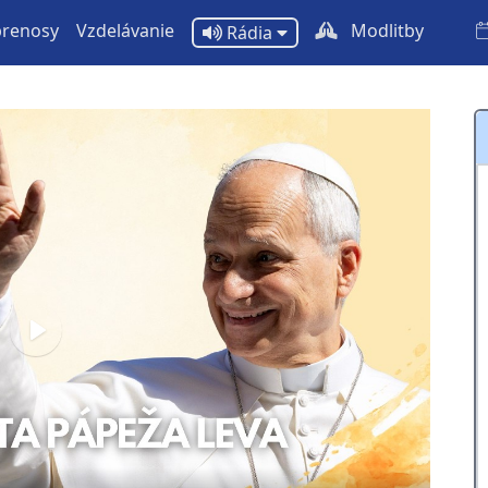
prenosy
Vzdelávanie
Modlitby
Rádia
Play