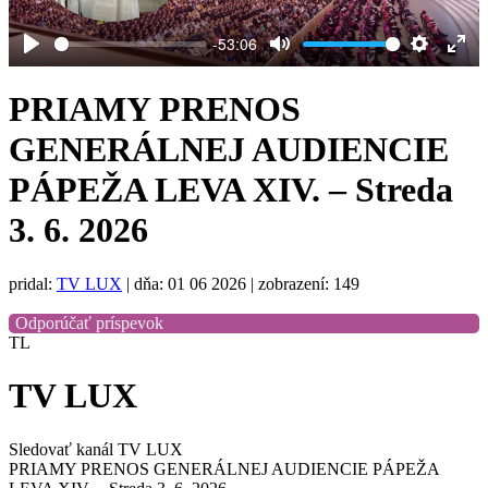
-53:06
Play
Mute
Settings
Ent
full
PRIAMY PRENOS
GENERÁLNEJ AUDIENCIE
PÁPEŽA LEVA XIV. – Streda
3. 6. 2026
pridal:
TV LUX
|
dňa: 01 06 2026
| zobrazení: 149
Odporúčať príspevok
TL
TV LUX
Sledovať kanál TV LUX
PRIAMY PRENOS GENERÁLNEJ AUDIENCIE PÁPEŽA