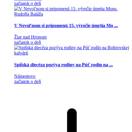
začiatok o deň
V Nevoľnom si pripomenú 15. výročie úmrtia Mo ...
Žiar nad Hronom
začiatok o deň
Spišská diecéza pozýva rodiny na Púť rodín na ...
Námestovo
začiatok o deň