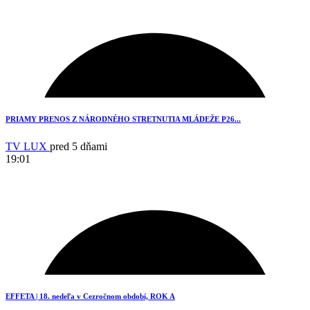
PRIAMY PRENOS Z NÁRODNÉHO STRETNUTIA MLÁDEŽE P26...
TV LUX
pred 5 dňami
19:01
1
EFFETA | 18. nedeľa v Cezročnom období, ROK A