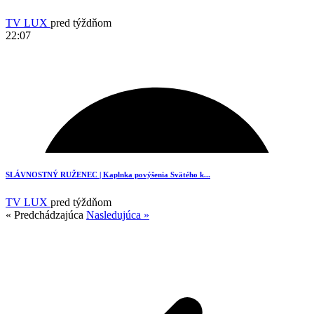
TV LUX
pred týždňom
22:07
SLÁVNOSTNÝ RUŽENEC | Kaplnka povýšenia Svätého k...
TV LUX
pred týždňom
« Predchádzajúca
Nasledujúca »