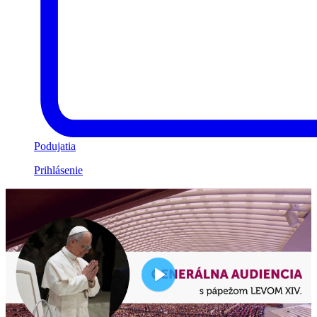
Podujatia
Prihlásenie
Play