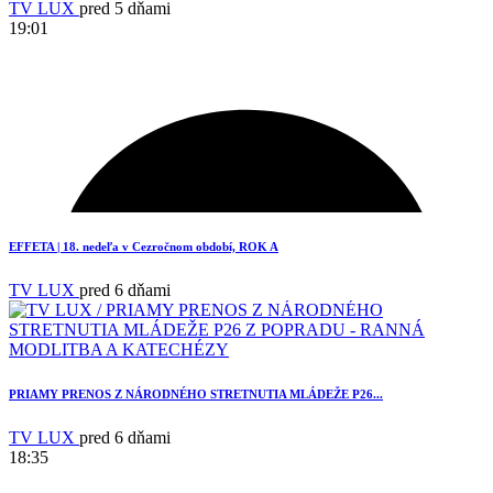
TV LUX
pred 5 dňami
19:01
1
EFFETA | 18. nedeľa v Cezročnom období, ROK A
TV LUX
pred 6 dňami
PRIAMY PRENOS Z NÁRODNÉHO STRETNUTIA MLÁDEŽE P26...
TV LUX
pred 6 dňami
18:35