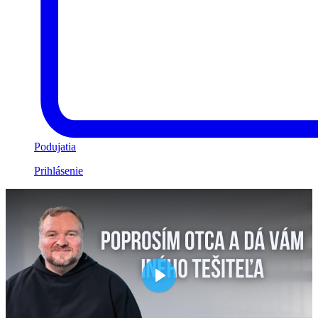
Podujatia
Prihlásenie
Play