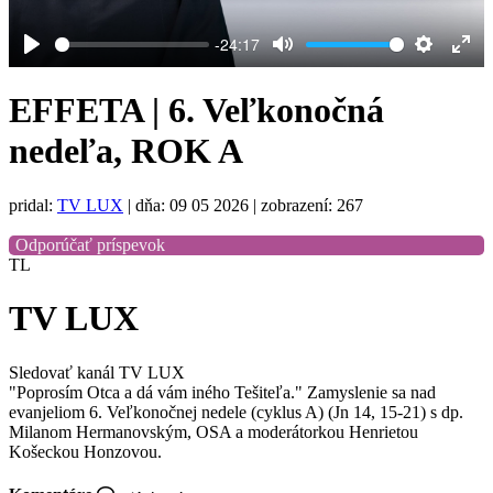
-24:17
Play
Mute
Settings
Ent
full
EFFETA | 6. Veľkonočná
nedeľa, ROK A
pridal:
TV LUX
|
dňa: 09 05 2026
| zobrazení: 267
Odporúčať príspevok
TL
TV LUX
Sledovať kanál TV LUX
"Poprosím Otca a dá vám iného Tešiteľa." Zamyslenie sa nad
evanjeliom 6. Veľkonočnej nedele (cyklus A) (Jn 14, 15-21) s dp.
Milanom Hermanovským, OSA a moderátorkou Henrietou
Košeckou Honzovou.