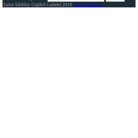
Autor šablóny Gajdoš Gabriel 2018
Hlas Cirkvi.sk