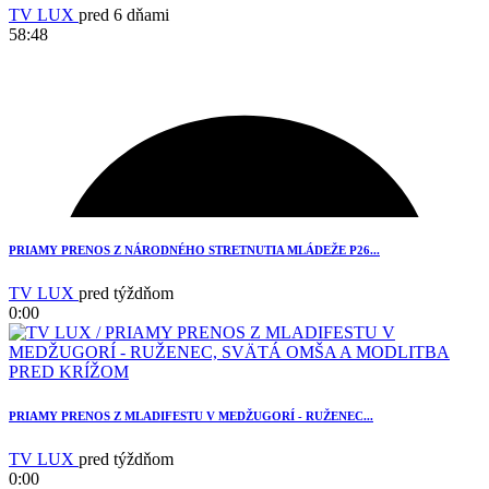
TV LUX
pred 6 dňami
58:48
3
PRIAMY PRENOS Z NÁRODNÉHO STRETNUTIA MLÁDEŽE P26...
TV LUX
pred týždňom
0:00
PRIAMY PRENOS Z MLADIFESTU V MEDŽUGORÍ - RUŽENEC...
TV LUX
pred týždňom
0:00