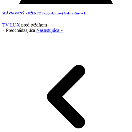
SLÁVNOSTNÝ RUŽENEC | Kaplnka povýšenia Svätého k...
TV LUX
pred týždňom
« Predchádzajúca
Nasledujúca »
3