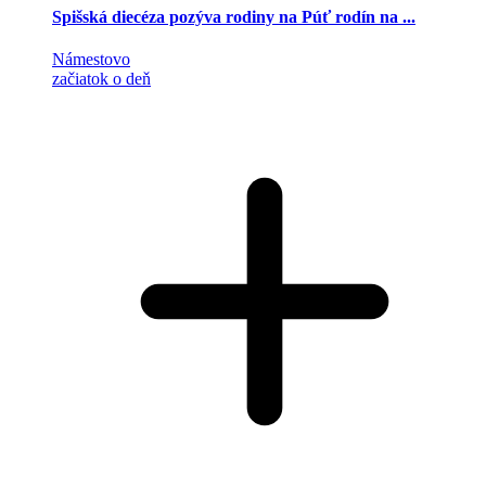
Spišská diecéza pozýva rodiny na Púť rodín na ...
Námestovo
začiatok o deň