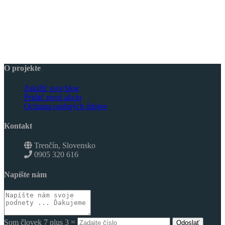
O projekte
Založiť svoj blog
Pridať novú akciu
Ochrana osobných údajov
Kontakt
Trenčín, Slovensko
0905 320 616
Napíšte nám
Som človek 7 plus 3 =
Odoslať