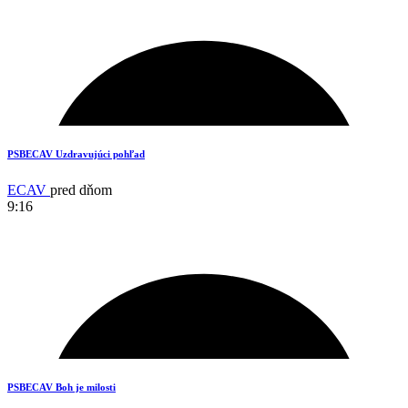
15
PSBECAV Uzdravujúci pohľad
ECAV
pred dňom
9:16
13
PSBECAV Boh je milosti