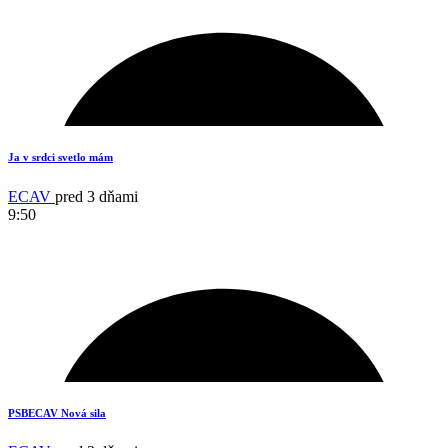
3
Ja v srdci svetlo mám
ECAV
pred 3 dňami
9:50
2
PSBECAV Nová sila