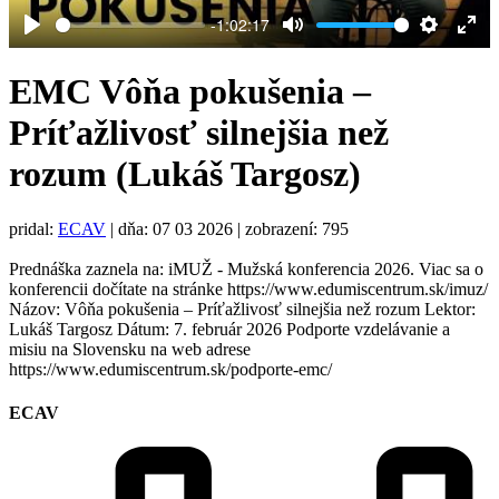
-1:02:17
Play
Mute
Settings
Ent
full
EMC Vôňa pokušenia –
Príťažlivosť silnejšia než
rozum (Lukáš Targosz)
pridal:
ECAV
|
dňa: 07 03 2026
| zobrazení: 795
Prednáška zaznela na: iMUŽ - Mužská konferencia 2026. Viac sa o
konferencii dočítate na stránke https://www.edumiscentrum.sk/imuz/
Názov: Vôňa pokušenia – Príťažlivosť silnejšia než rozum Lektor:
Lukáš Targosz Dátum: 7. február 2026 Podporte vzdelávanie a
misiu na Slovensku na web adrese
https://www.edumiscentrum.sk/podporte-emc/
ECAV