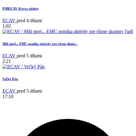
1
PSBECAV Kotva nádeje
ECAV
pred 4 dňami
1:02
Milí moji... EMC ponúka aktivity pre rôzne skupi...
ECAV
pred 5 dňami
2:21
Veľký Pán
18
ECAV
pred 5 dňami
17:10