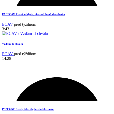
3
PABECAV Pravý oddych, viac než letná dovolenka
ECAV
pred týždňom
3:43
Vzdám Ti chválu
ECAV
pred týždňom
14:28
11
PSBECAV Každý Slovák, každá Slovenka