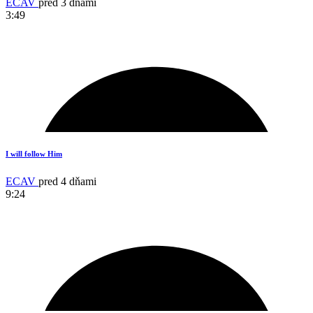
ECAV
pred 3 dňami
3:49
17
I will follow Him
ECAV
pred 4 dňami
9:24