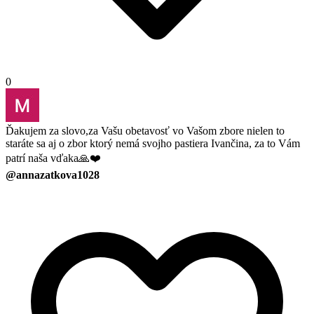
0
Ďakujem za slovo,za Vašu obetavosť vo Vašom zbore nielen to
staráte sa aj o zbor ktorý nemá svojho pastiera Ivančina, za to Vám
patrí naša vďaka🙏❤️
@annazatkova1028