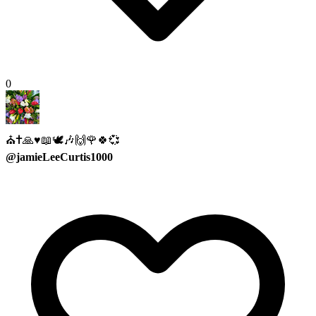
0
⛪✝️🙏♥️📖🕊️🎶🙌🌹🍀💞
@jamieLeeCurtis1000