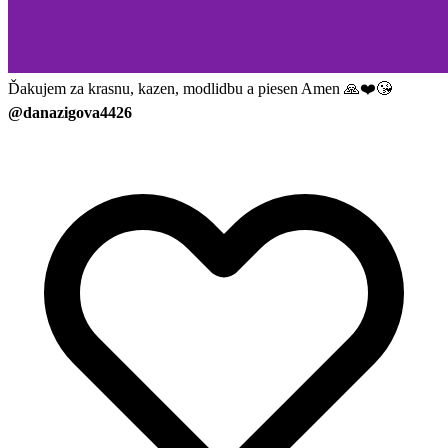
Ďakujem za krasnu, kazen, modlidbu a piesen Amen 🙏❤️😘
@danazigova4426