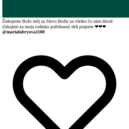
Ďakujeme Bože môj za Slovo Božie za všetko čo nám dávaš
ďakujem za moju rodinku požehnaný deň prajeme ❤❤❤
@mariafabryova1100