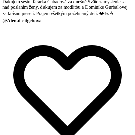
Ďakujem sestra farárka Cabadová za dnešné Sväté zamyslenie sa
nad poslaním ženy, ďakujem za modlitbu a Dominike Gurbaľovej
za krásnu pieseň. Prajem všetkým požehnaný deň. ❤️🙏🎶
@AlenaLeitgebova