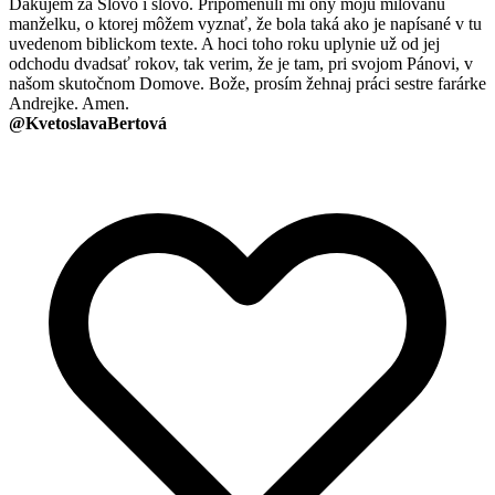
Ďakujem za Slovo i slovo. Pripomenuli mi ony moju milovanú
manželku, o ktorej môžem vyznať, že bola taká ako je napísané v tu
uvedenom biblickom texte. A hoci toho roku uplynie už od jej
odchodu dvadsať rokov, tak verim, že je tam, pri svojom Pánovi, v
našom skutočnom Domove. Bože, prosím žehnaj práci sestre farárke
Andrejke. Amen.
@KvetoslavaBertová