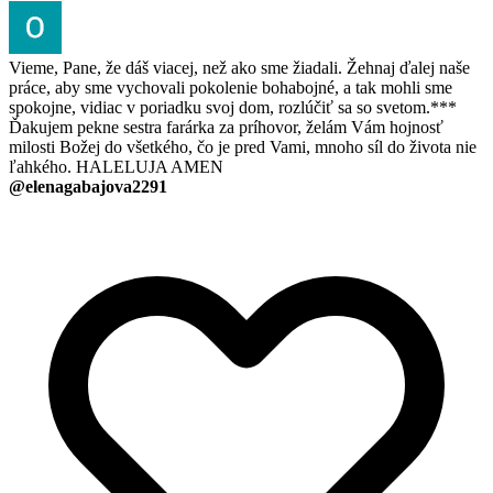
Vieme, Pane, že dáš viacej, než ako sme žiadali. Žehnaj ďalej naše
práce, aby sme vychovali pokolenie bohabojné, a tak mohli sme
spokojne, vidiac v poriadku svoj dom, rozlúčiť sa so svetom.***
Ďakujem pekne sestra farárka za príhovor, želám Vám hojnosť
milosti Božej do všetkého, čo je pred Vami, mnoho síl do života nie
ľahkého. HALELUJA AMEN
@elenagabajova2291