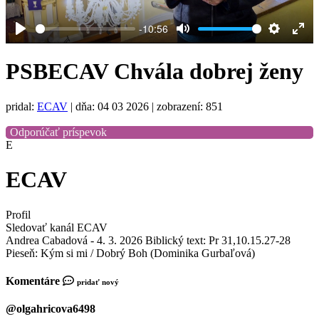
-10:56
Play
Mute
Settings
Ent
full
PSBECAV Chvála dobrej ženy
pridal:
ECAV
|
dňa: 04 03 2026
| zobrazení: 851
Odporúčať príspevok
E
ECAV
Profil
Sledovať kanál ECAV
Andrea Cabadová - 4. 3. 2026 Biblický text: Pr 31,10.15.27-28
Pieseň: Kým si mi / Dobrý Boh (Dominika Gurbaľová)
Komentáre
pridať nový
@olgahricova6498