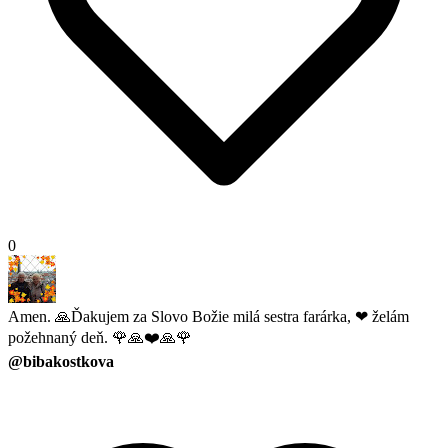
0
Amen. 🙏Ďakujem za Slovo Božie milá sestra farárka, ❤ želám
požehnaný deň. 🌹🙏❤️🙏🌹
@bibakostkova