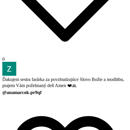
0
Ďakujem sestra farárka za povzbudzujúce Slovo Božie a modlitbu,
prajem Vám požehnaný deň Amen ❤️🙏
@anamarcok-pr9qf