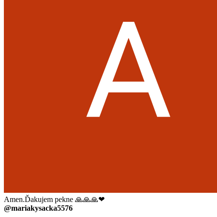
Amen.Ďakujem pekne 🙏🙏🙏❤
@mariakysacka5576