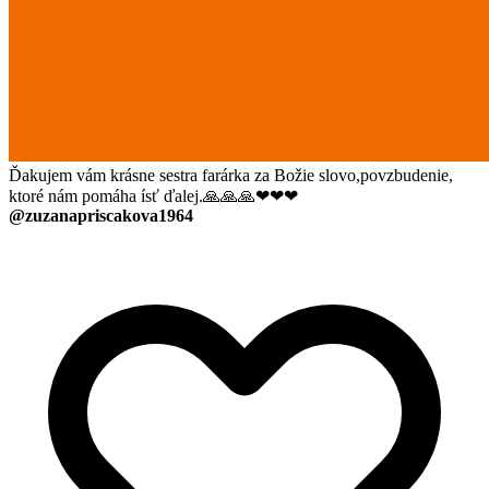
Ďakujem vám krásne sestra farárka za Božie slovo,povzbudenie,
ktoré nám pomáha ísť ďalej.🙏🙏🙏❤❤❤
@zuzanapriscakova1964