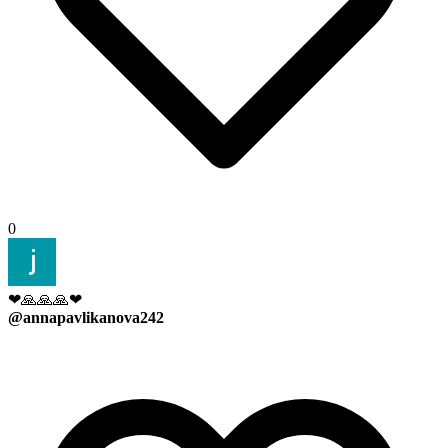
0
❤🙏🙏🙏❤
@annapavlikanova242