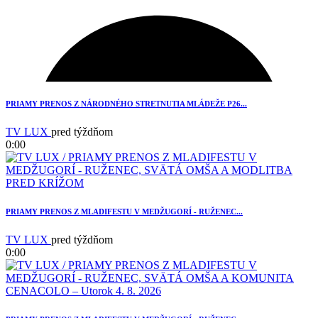
3
PRIAMY PRENOS Z NÁRODNÉHO STRETNUTIA MLÁDEŽE P26...
TV LUX
pred týždňom
0:00
PRIAMY PRENOS Z MLADIFESTU V MEDŽUGORÍ - RUŽENEC...
TV LUX
pred týždňom
0:00
2