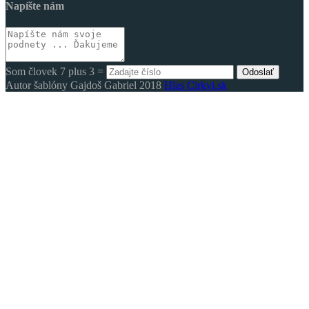
Napíšte nám
Som človek 7 plus 3 =
Odoslať
Autor šablóny Gajdoš Gabriel 2018
Hlas Cirkvi.sk