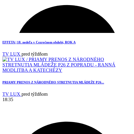
1
EFFETA | 18. nedeľa v Cezročnom období, ROK A
TV LUX
pred týždňom
PRIAMY PRENOS Z NÁRODNÉHO STRETNUTIA MLÁDEŽE P26...
TV LUX
pred týždňom
18:35
3