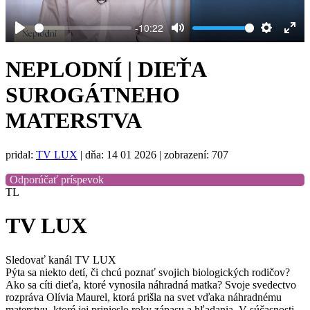
-10:22
Play
Mute
Settings
Ent
full
NEPLODNÍ | DIEŤA
SUROGÁTNEHO
MATERSTVA
pridal:
TV LUX
|
dňa: 14 01 2026
| zobrazení: 707
Odporúčať príspevok
TL
TV LUX
Sledovať kanál TV LUX
Pýta sa niekto detí, či chcú poznať svojich biologických rodičov?
Ako sa cíti dieťa, ktoré vynosila náhradná matka? Svoje svedectvo
rozpráva Olívia Maurel, ktorá prišla na svet vďaka náhradnému
materstvu, ktoré jej prinieslo roky zápasu a hľadania. V súčasnosti