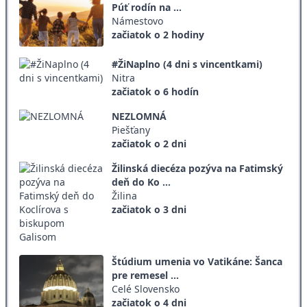
Púť rodín na ...
Námestovo
začiatok o 2 hodiny
#ŽiNaplno (4 dni s vincentkami)
Nitra
začiatok o 6 hodín
NEZLOMNÁ
Piešťany
začiatok o 2 dni
Žilinská diecéza pozýva na Fatimský
deň do Ko ...
Žilina
začiatok o 3 dni
Štúdium umenia vo Vatikáne: Šanca
pre remesel ...
Celé Slovensko
začiatok o 4 dni