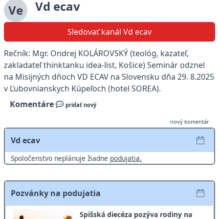
Vd ecav
Ve
Sledovať kanál Vd ecav
Rečník: Mgr. Ondrej KOLÁROVSKÝ (teológ, kazateľ,
zakladateľ thinktanku idea-list, Košice) Seminár odznel
na Misijných dňoch VD ECAV na Slovensku dňa 29. 8.2025
v Ľubovnianskych Kúpeľoch (hotel SOREA).
Komentáre
pridať nový
nový komentár
Vd ecav
Spoločenstvo neplánuje žiadne
podujatia.
Pozvánky na podujatia
Spišská diecéza pozýva rodiny na