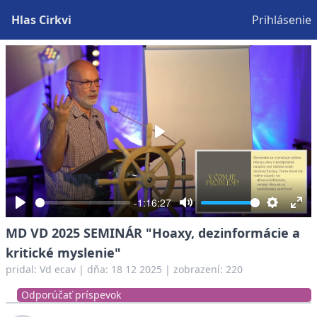
Hlas Cirkvi
Prihlásenie
Play
-1:16:27
Play
Mute
Settings
Ent
MD VD 2025 SEMINÁR "Hoaxy, dezinformácie a
full
kritické myslenie"
pridal:
Vd ecav
|
dňa: 18 12 2025
| zobrazení: 220
Odporúčať príspevok