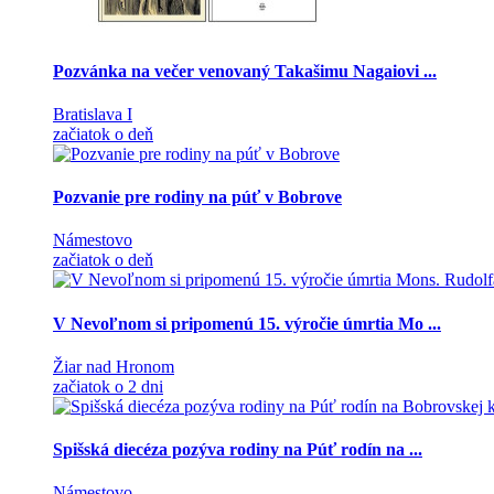
Pozvánka na večer venovaný Takašimu Nagaiovi ...
Bratislava I
začiatok o deň
Pozvanie pre rodiny na púť v Bobrove
Námestovo
začiatok o deň
V Nevoľnom si pripomenú 15. výročie úmrtia Mo ...
Žiar nad Hronom
začiatok o 2 dni
Spišská diecéza pozýva rodiny na Púť rodín na ...
Námestovo