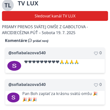
TV LUX
TL
Sledovať kanál TV LUX
PRIAMY PRENOS SVÄTEJ OMŠE Z GABOLTOVA -
ARCIDIECÉZNA PÚŤ – Sobota 19. 7. 2025
Komentáre
pridať nový
@sofiabalazova540
0
❤❤❤❤❤❤❤❤❤🙏🙏🙏🙏
@sofiabalazova540
0
Pan Boh zaplať za krásnu svätú omšu 🎉
🎉🎉🎉