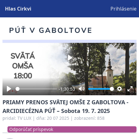
Hlas Cirkvi
Prihlásenie
Play
-1:30:53
Play
Mute
Settings
Ent
PRIAMY PRENOS SVÄTEJ OMŠE Z GABOLTOVA -
full
ARCIDIECÉZNA PÚŤ – Sobota 19. 7. 2025
pridal:
TV LUX
|
dňa: 20 07 2025
| zobrazení: 858
Odporúčať príspevok