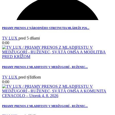
3
PRIAMY PRENOS Z NÁRODNÉHO STRETNUTIA MLÁDEŽE P26...
TV LUX
pred 5 dňami
0:00
PRIAMY PRENOS Z MLADIFESTU V MEDŽUGORÍ - RUŽENEC...
TV LUX
pred týždňom
0:00
2
PRIAMY PRENOS Z MLADIFESTU V MEDŽUGORÍ - RUŽENEC...