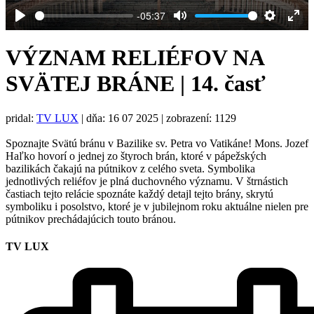
-05:37
Play
Mute
Settings
Ent
full
VÝZNAM RELIÉFOV NA
SVÄTEJ BRÁNE | 14. časť
pridal:
TV LUX
|
dňa: 16 07 2025
| zobrazení: 1129
Spoznajte Svätú bránu v Bazilike sv. Petra vo Vatikáne! Mons. Jozef
Haľko hovorí o jednej zo štyroch brán, ktoré v pápežských
bazilikách čakajú na pútnikov z celého sveta. Symbolika
jednotlivých reliéfov je plná duchovného významu. V štrnástich
častiach tejto relácie spoznáte každý detajl tejto brány, skrytú
symboliku i posolstvo, ktoré je v jubilejnom roku aktuálne nielen pre
pútnikov prechádajúcich touto bránou.
TV LUX