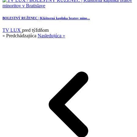
BOLESTNÝ RUŽENEC | Kláštorná kaplnka bratov mino...
TV LUX
pred týždňom
« Predchádzajúca
Nasledujúca »
3