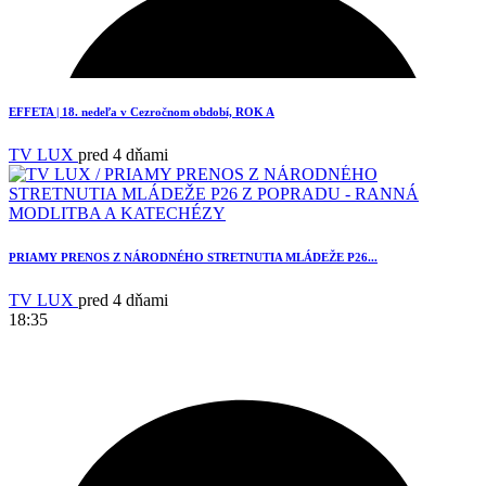
1
EFFETA | 18. nedeľa v Cezročnom období, ROK A
TV LUX
pred 4 dňami
PRIAMY PRENOS Z NÁRODNÉHO STRETNUTIA MLÁDEŽE P26...
TV LUX
pred 4 dňami
18:35
3