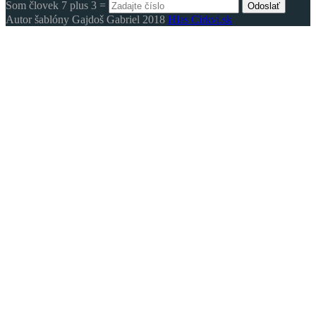
Som človek 7 plus 3 =
Odoslať
Autor šablóny Gajdoš Gabriel 2018
Hlas Cirkvi.sk