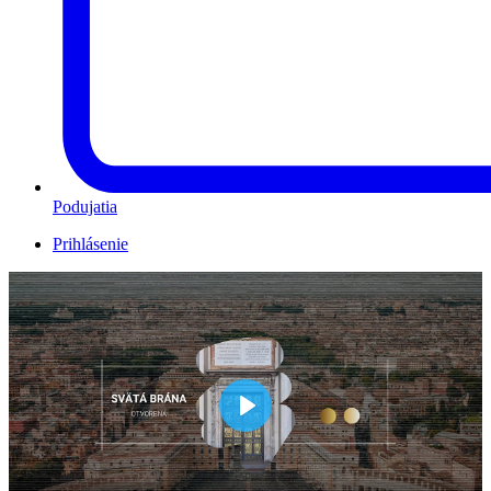
Podujatia
Prihlásenie
Play