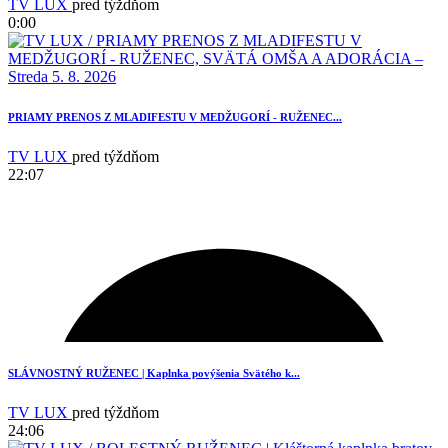
TV LUX
pred týždňom
0:00
PRIAMY PRENOS Z MLADIFESTU V MEDŽUGORÍ - RUŽENEC...
TV LUX
pred týždňom
22:07
SLÁVNOSTNÝ RUŽENEC | Kaplnka povýšenia Svätého k...
TV LUX
pred týždňom
24:06