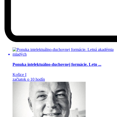
Ponuka intelektuálno-duchovnej formácie. Letn ...
Košice I
začiatok o 10 hodín