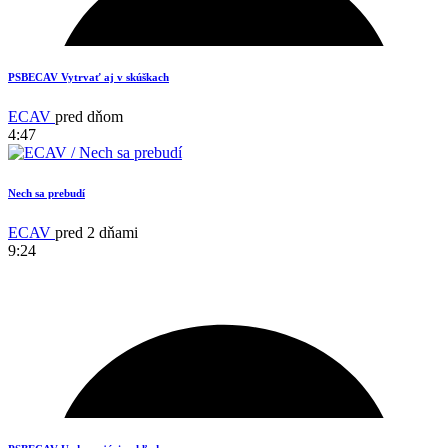
PSBECAV Vytrvať aj v skúškach
ECAV
pred dňom
4:47
Nech sa prebudí
ECAV
pred 2 dňami
9:24
15