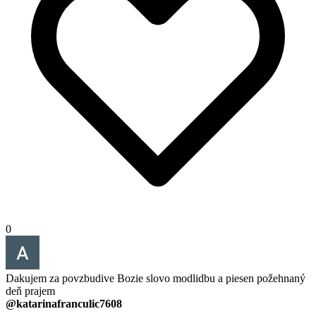
0
Dakujem za povzbudive Bozie slovo modlidbu a piesen požehnaný
deň prajem
@katarinafranculic7608