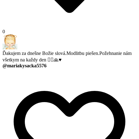
0
Ďakujem za dnešne Božie slová.Modlitbu piešen.Požehnanie nám
všetkym na každy den 🧎‍♀️🙏♥️
@mariakysacka5576