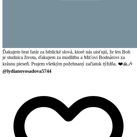
Ďakujem brat farár za biblické slová, ktoré nás uisťujú, že len Boh
je studnica života, ďakujem za modlitbu a Miťovi Bodnárovi za
krásnu pieseň. Prajem všetkým požehnaný začiatok týždňa. ❤️🙏🎶
@lydianovosadova5744