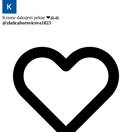
Krasne dakujem pekne ❤🙏🙏
@zlaticaborovicova1023