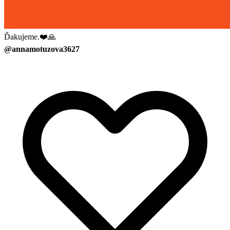
Ďakujeme.❤️🙏
@annamotuzova3627