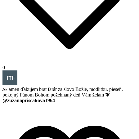
0
🙏 amen ďakujem brat farár za slovo Božie, modlitbu, pieseň,
pokojný Pánom Bohom požehnaný deň Vám želám 💖
@zuzanapriscakova1964