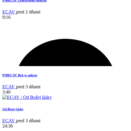
PSBECAV Uzdravujúci pohľad
ECAV
pred 2 dňami
9:16
13
PSBECAV Boh je milosti
ECAV
pred 3 dňami
3:40
Od Božej lásky
ECAV
pred 3 dňami
24:36