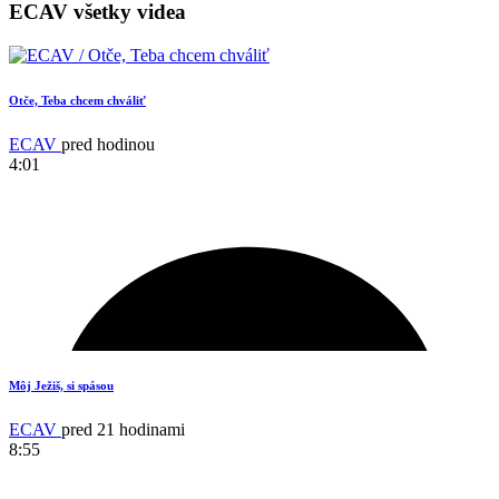
ECAV všetky videa
Otče, Teba chcem chváliť
ECAV
pred hodinou
4:01
Môj Ježiš, si spásou
ECAV
pred 21 hodinami
8:55