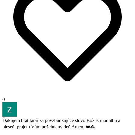
0
Ďakujem brat farár za povzbudzujúce slovo Božie, modlitbu a
pieseň, prajem Vám požehnaný deň Amen. ❤️🙏