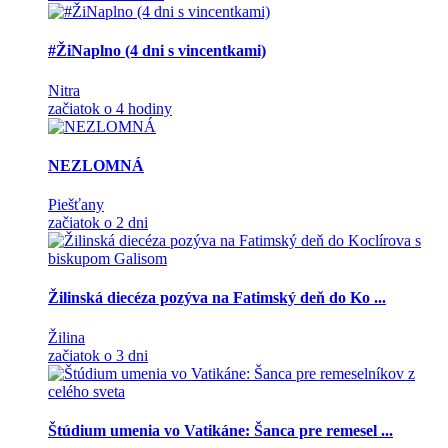
#ŽiNaplno (4 dni s vincentkami)
Nitra
začiatok o 4 hodiny
NEZLOMNÁ
Piešťany
začiatok o 2 dni
Žilinská diecéza pozýva na Fatimský deň do Ko ...
Žilina
začiatok o 3 dni
Štúdium umenia vo Vatikáne: Šanca pre remesel ...