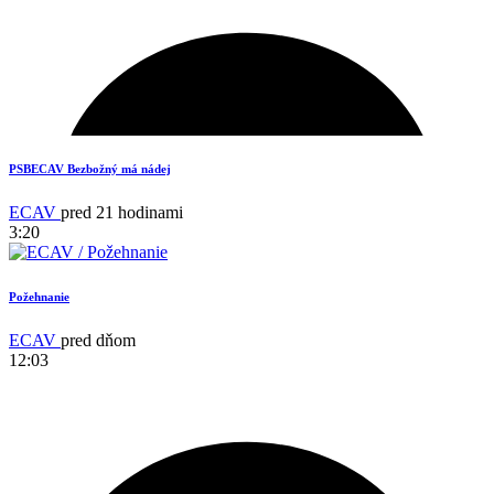
2
PSBECAV Bezbožný má nádej
ECAV
pred 21 hodinami
3:20
Požehnanie
ECAV
pred dňom
12:03
12