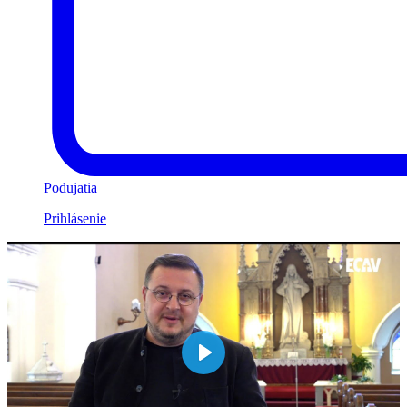
Podujatia
Prihlásenie
Play