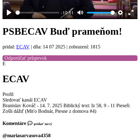
-10:51
Play
Mute
Settings
Ent
full
PSBECAV Buď prameňom!
pridal:
ECAV
|
dňa: 14 07 2025
| zobrazení: 1815
Odporúčať príspevok
E
ECAV
Profil
Sledovať kanál ECAV
Branislav Kováč - 14. 7. 2025 Biblický text: Iz 58, 9 - 11 Pieseň:
Zošli dážď (Miťo Bodnár, Piesne z domova #4)
Komentáre
pridať nový
@mariasarvasova4358